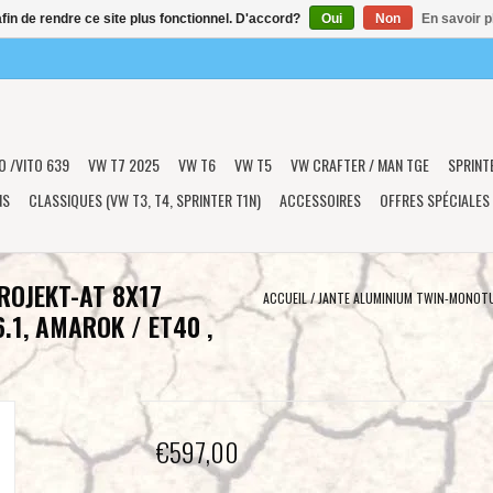
afin de rendre ce site plus fonctionnel. D'accord?
Oui
Non
En savoir p
O /VITO 639
VW T7 2025
VW T6
VW T5
VW CRAFTER / MAN TGE
SPRINT
NS
CLASSIQUES (VW T3, T4, SPRINTER T1N)
ACCESSOIRES
OFFRES SPÉCIALES
ROJEKT-AT 8X17
ACCUEIL
/
JANTE ALUMINIUM TWIN-MONOTUB
.1, AMAROK / ET40 ,
€597,00