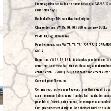
l'homologation des tailles de pneus telles que 235/65/17 e
varié selon pays)
Boule d'alésage R14 pour fixation d'origine
Charge de roue: VW T5, T6, T6.1 960 kg, Amarok 930kg
Poids: 13,1 kg (aluminium)
Pour les pneus: pour VW T5, T6, T6.1 225/65/17, 235/65/
60R17
Remarque: VW T5, T6, T6.1: Lié à la plus grande circonfér
compteur de vitesse doit être vérifié ou réglé conformémen
construction 10/2009 (T5.2) c'est tout simplement électr. 
Convient pour l'hiver: oui
Comme nous recherchons toujours la meilleure qualité pos
sera désormais fabriqué par l'un des fabricants de roues a
possible et fournit, entre autres, les marques allemandes
tant qu'équipement d'origine. Ce fabricant n'utilise que de 