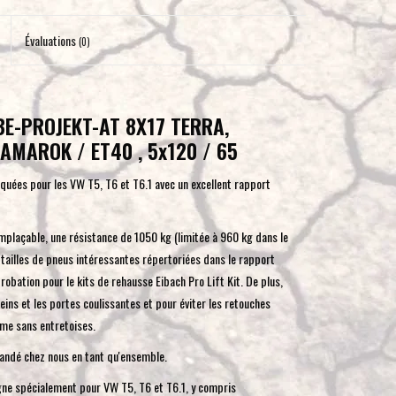
pour
accéder
Évaluations
(0)
au
résultat
de
E-PROJEKT-AT 8X17 TERRA,
recherche
 AMAROK / ET40 , 5x120 / 65
sélectionné.
Les
quées pour les VW T5, T6 et T6.1 avec un excellent rapport
utilisateurs
d'appareils
tactiles
emplaçable, une résistance de 1050 kg (limitée à 960 kg dans le
peuvent
 tailles de pneus intéressantes répertoriées dans le rapport
se
bation pour le kits de rehausse Eibach Pro Lift Kit. De plus,
servir
eins et les portes coulissantes et pour éviter les retouches
de
ême sans entretoises.
gestes
andé chez nous en tant qu'ensemble.
tels
gne spécialement pour VW T5, T6 et T6.1, y compris
que