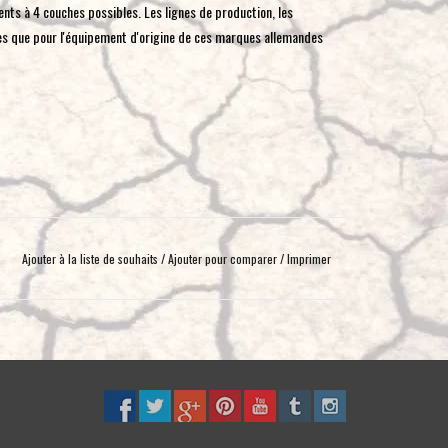
ments à 4 couches possibles. Les lignes de production, les
mes que pour l'équipement d'origine de ces marques allemandes
Ajouter à la liste de souhaits
/
Ajouter pour comparer
/
Imprimer
nde résistance et un poids réduit
isée par les marques de voitures haut de gamme