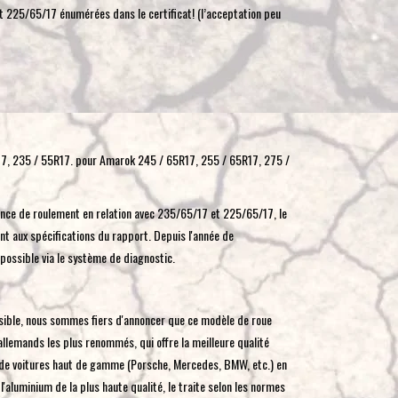
t 225/65/17 énumérées dans le certificat! (l’acceptation peu
toucher
et
glisser.
17, 235 / 55R17. pour Amarok 245 / 65R17, 255 / 65R17, 275 /
ence de roulement en relation avec 235/65/17 et 225/65/17, le
t aux spécifications du rapport. Depuis l'année de
possible via le système de diagnostic.
sible, nous sommes fiers d'annoncer que ce modèle de roue
llemands les plus renommés, qui offre la meilleure qualité
 de voitures haut de gamme (Porsche, Mercedes, BMW, etc.) en
l'aluminium de la plus haute qualité, le traite selon les normes