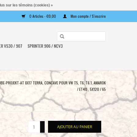
lus sur les témoins (cookies) »
0 Articles - €0,00
Mon compte / S'inscrire
Utilisez
les
ER VS30 / 907
SPRINTER 906 / NCV3
flèches
haut
et
bas
pour
E-PROJEKT-AT 8X17 TERRA, CONCAVE POUR VW T5, T6, T6.1, AMAROK
sélectionner
/ ET40 , 5X120 / 65
le
résultat
disponible.
Appuyez
+
sur
AJOUTER AU PANIER
-
Entrée