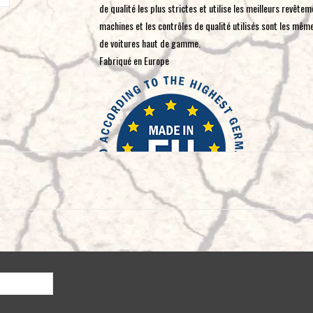
de qualité les plus strictes et utilise les meilleurs revête
machines et les contrôles de qualité utilisés sont les mê
de voitures haut de gamme.
Fabriqué en Europe
- Inspection à 100 % aux rayons X
- Alliage OEM avec traitement thermique pour une plus gra
- Traitement CNC entièrement automatique
- Peinture OEM hivernale testée par le CASS, telle qu'util