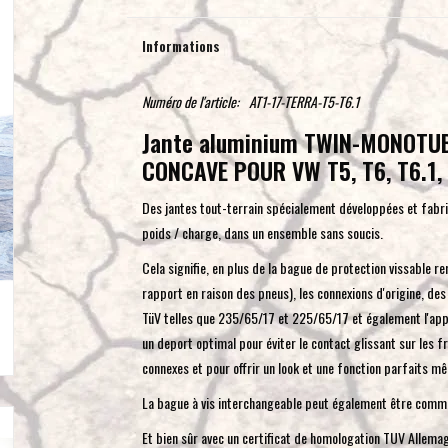
Informations
Numéro de l'article:
AT1-17-TERRA-T5-T6.1
Jante aluminium TWIN-MONOTUB
CONCAVE POUR VW T5, T6, T6.1,
Des jantes tout-terrain spécialement développées et fabri
poids / charge, dans un ensemble sans soucis.
Cela signifie, en plus de la bague de protection vissable r
rapport en raison des pneus), les connexions d'origine, des
TüV telles que 235/65/17 et 225/65/17 et également l'appro
un deport optimal pour éviter le contact glissant sur les fr
connexes et pour offrir un look et une fonction parfaits m
La bague à vis interchangeable peut également être comm
Et bien sûr avec un certificat de homologation TUV Allema