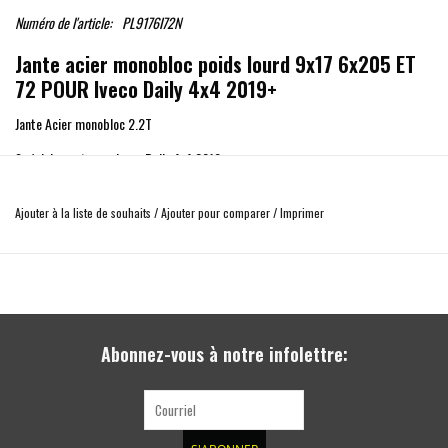
Numéro de l'article:
PL9176I72N
Jante acier monobloc poids lourd 9x17 6x205 ET
72 POUR Iveco Daily 4x4 2019+
Jante Acier monobloc 2.2T
Spécialement pour Iveco Daily 4x4 2019+
Permet le montage de pneus en 35x12.50R17 et 37x12.50R17
Ajouter à la liste de souhaits
/
Ajouter pour comparer
/
Imprimer
Caractéristiques :
Charge maximum 2200 kg
Largeur 9" x 17" de diamètre
Entraxe 6x205 mm
Déport ou ET : +72mm
Abonnez-vous à notre infolettre:
CB ou diamètre du trou central: 161mm
Peinture renforcée noire
Vendu à l'unité
Montage avec les écrous de roue d'origine