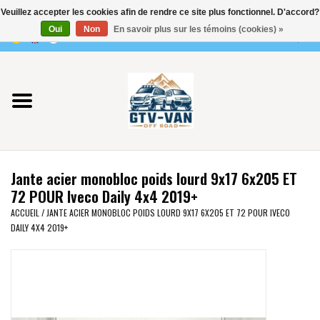
Veuillez accepter les cookies afin de rendre ce site plus fonctionnel. D'accord?
Utilisez
Oui
Non
En savoir plus sur les témoins (cookies) »
les
0 Articles - €0,00
flèches
Accueil
haut
et
bas
Vito / classe V - 447
pour
sélectionner
Viano /Vito 639
le
Jante acier monobloc poids lourd 9x17 6x205 ET
résultat
VW T7 2025
72 POUR Iveco Daily 4x4 2019+
disponible.
ACCUEIL
/
JANTE ACIER MONOBLOC POIDS LOURD 9X17 6X205 ET 72 POUR IVECO
Appuyez
DAILY 4X4 2019+
VW T6
sur
Entrée
pour
VW T5
accéder
au
VW CRAFTER / MAN TGE