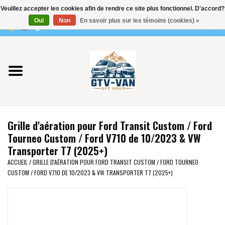
Veuillez accepter les cookies afin de rendre ce site plus fonctionnel. D'accord?
Utilisez
Oui
Non
En savoir plus sur les témoins (cookies) »
les
0 Articles - €0,00
flèches
Accueil
haut
et
bas
Vito / classe V - 447
pour
sélectionner
Viano /Vito 639
le
Grille d'aération pour Ford Transit Custom / Ford
résultat
VW T7 2025
Tourneo Custom / Ford V710 de 10/2023 & VW
disponible.
Transporter T7 (2025+)
Appuyez
VW T6
ACCUEIL
/
GRILLE D'AÉRATION POUR FORD TRANSIT CUSTOM / FORD TOURNEO
sur
CUSTOM / FORD V710 DE 10/2023 & VW TRANSPORTER T7 (2025+)
Entrée
pour
VW T5
accéder
au
VW CRAFTER / MAN TGE