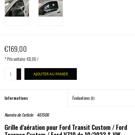
€169,00
* Prix unitaire: €0,00 /
+
AJOUTER AU PANIER
-
Informations
Évaluations
(0)
Numéro de l'article:
461506
Grille d'aération pour Ford Transit Custom / Ford
Tourneo Custom / Ford V710 de 10/2023 & VW