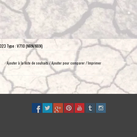
toucher
et
glisser.
2023 Type : V710 (NRN/NXN)
Ajouter à la liste de souhaits
/
Ajouter pour comparer
/
Imprimer
 !
t pas un « rockslider » ; il n'est donc pas destiné à une
isir notre produit portant la mention « rockslider ».