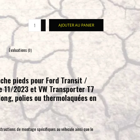
pour
accéder
au
+
AJOUTER AU PANIER
-
résultat
de
recherche
Évaluations
(0)
sélectionné.
Les
utilisateurs
d'appareils
che pieds pour Ford Transit /
tactiles
e 11/2023 et VW Transporter T7
peuvent
ong, polies ou thermolaquées en
se
servir
de
gestes
nstructions de montage spécifiques au véhicule ainsi que le
tels
que