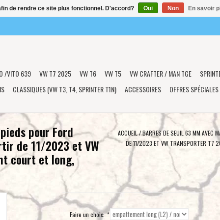
afin de rendre ce site plus fonctionnel. D'accord?
Oui
Non
En savoir p
O /VITO 639
VW T7 2025
VW T6
VW T5
VW CRAFTER / MAN TGE
SPRINT
NS
CLASSIQUES (VW T3, T4, SPRINTER T1N)
ACCESSOIRES
OFFRES SPÉCIALES
pieds pour Ford
ACCUEIL
/
BARRES DE SEUIL 63 MM AVEC 
rtir de 11/2023 et VW
DE 11/2023 ET VW TRANSPORTER T7 2
 court et long,
Faire un choix:
*