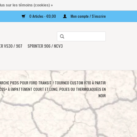
lus sur les témoins (cookies) »
0 Articles - €0,00
Mon compte / S'inscrire
Utilisez
les
ER VS30 / 907
SPRINTER 906 / NCV3
flèches
haut
et
bas
pour
MARCHE PIEDS POUR FORD TRANSIT / TOURNEO CUSTOM V710 À PARTIR
sélectionner
025+ À EMPATTEMENT COURT ET LONG, POLIES OU THERMOLAQUÉES EN
NOIR
le
résultat
disponible.
Appuyez
sur
Entrée