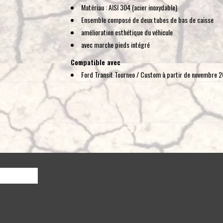
Matériau : AISI 304 (acier inoxydable)
Ensemble composé de deux tubes de bas de caisse
amélioration esthétique du véhicule
avec marche pieds intégré
Compatible avec
Ford Transit Tourneo / Custom à partir de novembre 
VW Transporter T7 à partir de 2025
NON compatible avec le T7 Multivan
Motorisation
: toutes
Empattement
: L1 et L2. Veuillez sélectionner une variante
Ce produit n'offre qu'une protection latérale limitée et n'es
utilisation tout-terrain intensive. Dans ce cas, veuillez cho