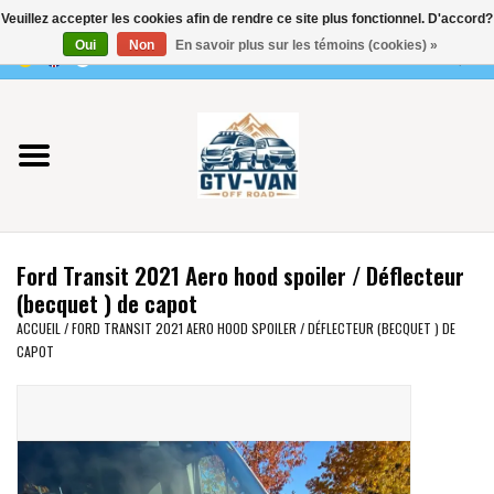
Veuillez accepter les cookies afin de rendre ce site plus fonctionnel. D'accord?
Utilisez
Oui
Non
En savoir plus sur les témoins (cookies) »
les
0 Articles - €0,00
flèches
Accueil
haut
et
bas
Vito / classe V - 447
pour
sélectionner
Viano /Vito 639
le
Ford Transit 2021 Aero hood spoiler / Déflecteur
résultat
VW T7 2025
(becquet ) de capot
disponible.
ACCUEIL
/
FORD TRANSIT 2021 AERO HOOD SPOILER / DÉFLECTEUR (BECQUET ) DE
Appuyez
CAPOT
VW T6
sur
Entrée
pour
VW T5
accéder
au
VW CRAFTER / MAN TGE