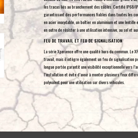
les tracas liés au branchement des câbles. Certifié IP68/IP6
garantissant des performances fiables dans toutes les cond
en acier inoxydable, un boîtier en aluminium et une lentill
en outre de résister à une utilisation intensive, au sel et a
FEU DE TRAVAIL ET FEU DE SIGNALISATION
La série Xperience offre une qualité hors du commun. Le XP
travail, mais il intègre également un feu de signalisation po
longue portée garantit une visibilité exceptionnelle vers l’a
l’installation et évite d’avoir à monter plusieurs feux dif
polyvalent pour une utilisation sur divers véhicules.
PUISSANT PROJECTEUR LATÉRAL
Nous avons mis nos nombreuses années d'expertise et de sav
concentrer sur votre passion. Grâce à cela, vous bénéficiere
adapté à vos besoins à toute heure de la journée. Avec une
réels, le Red Fox est idéal pour toutes vos aventures. Asso
indispensable pour toutes vos aventures.