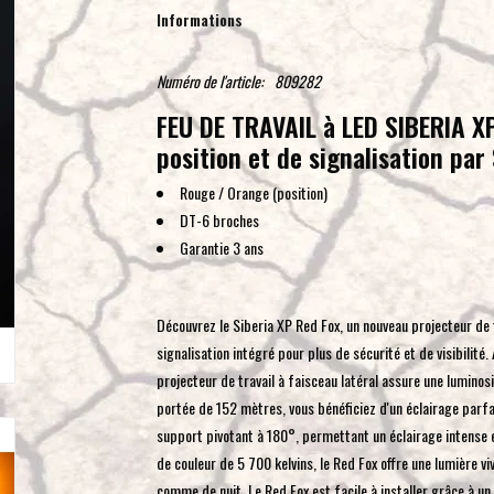
Informations
Numéro de l'article:
809282
FEU DE TRAVAIL à LED SIBERIA X
position et de signalisation pa
Rouge / Orange (position)
DT-6 broches
Garantie 3 ans
Découvrez le Siberia XP Red Fox, un nouveau projecteur de 
signalisation intégré pour plus de sécurité et de visibilité
projecteur de travail à faisceau latéral assure une lumino
portée de 152 mètres, vous bénéficiez d'un éclairage parfai
support pivotant à 180°, permettant un éclairage intense 
de couleur de 5 700 kelvins, le Red Fox offre une lumière v
comme de nuit. Le Red Fox est facile à installer grâce à u