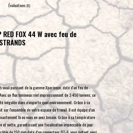
pour
Évaluations
(0)
accéder
au
résultat
P RED FOX 44 W avec feu de
de
r STRANDS
recherche
sélectionné.
Les
utilisateurs
d'appareils
tactiles
peuvent
travail puissant de la gamme Xperience, doté d'un feu de
se
. Avec un flux lumineux réel impressionnant de 3 450 lumens, ce
servir
sité inégalée dans n'importe quel environnement. Grâce à sa
de
t sur l'ensemble de votre espace de travail. Il est équipé d'un
gestes
exactement là où vous en avez besoin. Grâce à sa température
tels
ive et nette, garantissant une focalisation impeccable de jour
que
n câble de 150 mm doté d'un connecteur DT-6, vous évitant ainsi