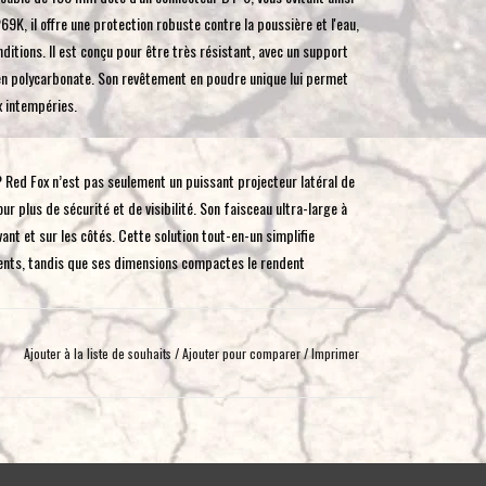
toucher
9K, il offre une protection robuste contre la poussière et l'eau,
et
itions. Il est conçu pour être très résistant, avec un support
glisser.
e en polycarbonate. Son revêtement en poudre unique lui permet
ux intempéries.
 Red Fox n’est pas seulement un puissant projecteur latéral de
ur plus de sécurité et de visibilité. Son faisceau ultra-large à
vant et sur les côtés. Cette solution tout-en-un simplifie
férents, tandis que ses dimensions compactes le rendent
Ajouter à la liste de souhaits
/
Ajouter pour comparer
/
Imprimer
oir-faire au service de Siberia XP afin que vous puissiez vous
z toujours d'un éclairage parfait vers l'avant et sur les côtés,
 portée de 152 mètres et un flux lumineux de 3 450 lumens
cié aux barres LED et aux projecteurs Xperience, le Red Fox est