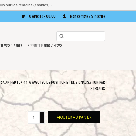
lus sur les témoins (cookies) »
0 Articles - €0,00
Mon compte / S'inscrire
Utilisez
les
ER VS30 / 907
SPRINTER 906 / NCV3
flèches
haut
et
bas
pour
ERIA XP RED FOX 44 W AVEC FEU DE POSITION ET DE SIGNALISATION PAR
sélectionner
STRANDS
le
résultat
disponible.
+
AJOUTER AU PANIER
Appuyez
-
sur
Entrée