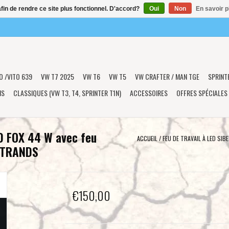
afin de rendre ce site plus fonctionnel. D'accord?
Oui
Non
En savoir p
O /VITO 639
VW T7 2025
VW T6
VW T5
VW CRAFTER / MAN TGE
SPRINT
NS
CLASSIQUES (VW T3, T4, SPRINTER T1N)
ACCESSOIRES
OFFRES SPÉCIALES
D FOX 44 W avec feu
ACCUEIL
/
FEU DE TRAVAIL À LED SIB
 STRANDS
€150,00