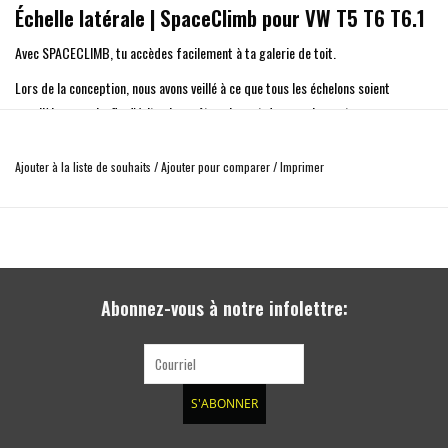
Échelle latérale | SpaceClimb pour VW T5 T6 T6.1
Avec SPACECLIMB, tu accèdes facilement à ta galerie de toit.
Lors de la conception, nous avons veillé à ce que tous les échelons soient
parallèles au sol, afin d'éviter les arêtes vives et de pouvoir monter
confortablement l'échelle, même pieds nus ;)
Ajouter à la liste de souhaits
/
Ajouter pour comparer
/
Imprimer
Les trous latéraux peuvent être utilisés pour fixer une bêche, par exemple.
L'échelle est vissée en haut sur la galerie de toit SpaceRack et fixée en bas sur
le passage de roue. Aucun perçage n'est nécessaire.
Elle peut être utilisée du côté de la porte coulissante, mais la porte ne peut
alors plus s'ouvrir complètement !
Abonnez-vous à notre infolettre:
Ne convient pas aux modèles California/toit relevable !
Matériau : acier inoxydable
S'ABONNER