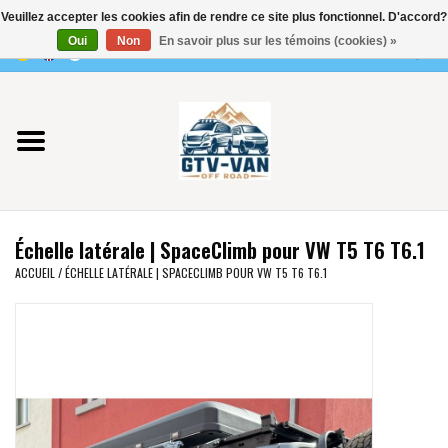
Veuillez accepter les cookies afin de rendre ce site plus fonctionnel. D'accord?
Utilisez
Oui
Non
En savoir plus sur les témoins (cookies) »
les
0 Articles - €0,00
flèches
Accueil
haut
et
bas
Vito / classe V - 447
pour
sélectionner
Viano /Vito 639
le
Échelle latérale | SpaceClimb pour VW T5 T6 T6.1
résultat
VW T7 2025
ACCUEIL
/
ÉCHELLE LATÉRALE | SPACECLIMB POUR VW T5 T6 T6.1
disponible.
Appuyez
VW T6
sur
Entrée
pour
VW T5
accéder
au
VW CRAFTER / MAN TGE