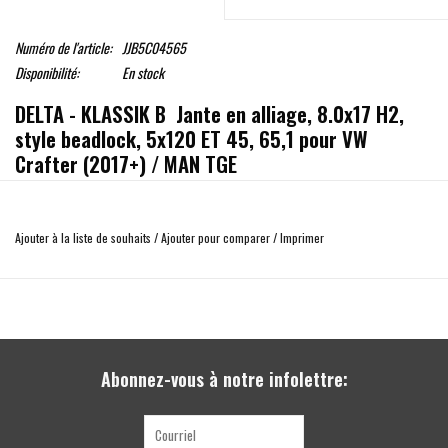
Numéro de l'article:
JJB5C04565
Disponibilité:
En stock
DELTA - KLASSIK B Jante en alliage, 8.0x17 H2,
style beadlock, 5x120 ET 45, 65,1 pour VW
Crafter (2017+) / MAN TGE
Jante en alliage, 8.0x17 H2, style beadlock
Jante au look Beadlock! La bague extérieure vissée peut être remplacée si
Ajouter à la liste de souhaits
/
Ajouter pour comparer
/
Imprimer
endommagée.
Surface: noir
Jante tout terrain de haute qualité.
Capacité de charge 1100 kg
Fabriqué en Allemagne
avec certificat de homologation
Abonnez-vous à notre infolettre:
avec cache moyeu
Homologué (rapport TUV ) pour les tailles de pneus (selon taille sous certaines