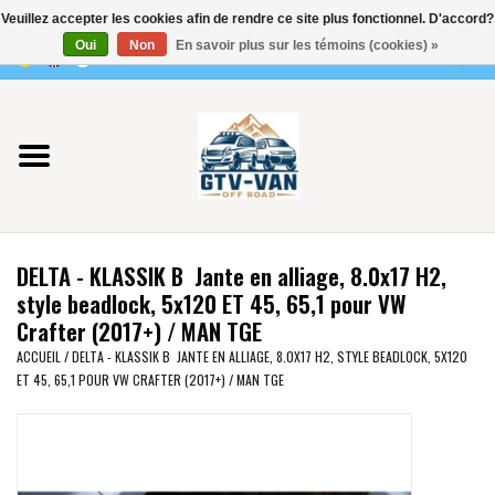
Veuillez accepter les cookies afin de rendre ce site plus fonctionnel. D'accord?
Utilisez
Oui
Non
En savoir plus sur les témoins (cookies) »
les
0 Articles - €0,00
flèches
Accueil
haut
et
bas
Vito / classe V - 447
pour
sélectionner
Viano /Vito 639
le
DELTA - KLASSIK B Jante en alliage, 8.0x17 H2,
résultat
VW T7 2025
style beadlock, 5x120 ET 45, 65,1 pour VW
disponible.
Crafter (2017+) / MAN TGE
Appuyez
VW T6
ACCUEIL
/
DELTA - KLASSIK B JANTE EN ALLIAGE, 8.0X17 H2, STYLE BEADLOCK, 5X120
sur
ET 45, 65,1 POUR VW CRAFTER (2017+) / MAN TGE
Entrée
pour
VW T5
accéder
au
VW CRAFTER / MAN TGE