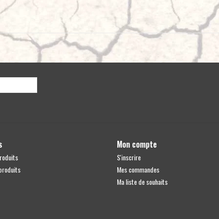
Operating temperature:
-40 - +60°C
E-approved:
Yes
According to regulation:
ECE R7, R112
Reference number:
50
EMC
ECE R10
Black cable: - (Negative)
Red cable: + (Positive)
White cable: + White Position light (Positive)
Yellow cable: + Amber Position light (Positive)
3 year warranty
s
Mon compte
roduits
S'inscrire
produits
Mes commandes
Ma liste de souhaits