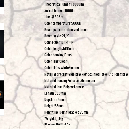
Theoretical lumen:
13000lm
Actual lumen:
11000lm
1 lux @
508m
Color temperature:
5000K
Beam pattern:
Optimized beam
Beam angle:
21,2°
Connection:
DT-4PIN
Cable length:
500mm
Color housing:
Black
Color lens:
Clear
Color LED´s:
White/amber
Material bracket:
Side bracket: Stainless steel / Sliding bra
Material housing/chassis:
Aluminium
Material lens:
Polycarbonate
Length:
520mm
Depth:
55,5mm
Height:
58mm
Height including bracket:
75mm
Weight:
1,71kg
IP-class:
IP68/69K