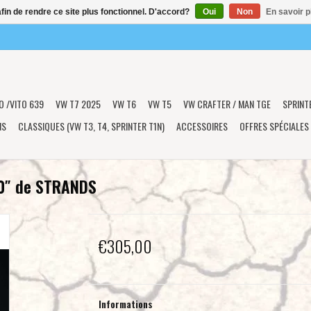
afin de rendre ce site plus fonctionnel. D'accord?
Oui
Non
En savoir p
O /VITO 639
VW T7 2025
VW T6
VW T5
VW CRAFTER / MAN TGE
SPRINT
NS
CLASSIQUES (VW T3, T4, SPRINTER T1N)
ACCESSOIRES
OFFRES SPÉCIALES
0″ de STRANDS
€305,00
Informations