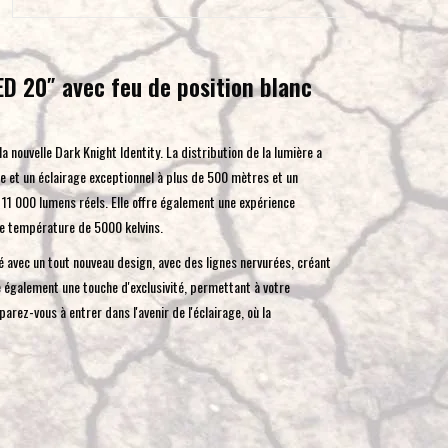
pour
accéder
au
 20″ avec feu de position blanc
résultat
de
recherche
 nouvelle Dark Knight Identity. La distribution de la lumière a
sélectionné.
e et un éclairage exceptionnel à plus de 500 mètres et un
Les
1 000 lumens réels. Elle offre également une expérience
utilisateurs
le température de 5000 kelvins.
d'appareils
té avec un tout nouveau design, avec des lignes nervurées, créant
tactiles
 également une touche d'exclusivité, permettant à votre
peuvent
arez-vous à entrer dans l'avenir de l'éclairage, où la
se
servir
de
gestes
tels
que