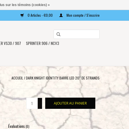
lus sur les témoins (cookies) »
0 Articles - €0,00
Mon compte / S'inscrire
Utilisez
les
ER VS30 / 907
SPRINTER 906 / NCV3
flèches
haut
et
bas
pour
ACCUEIL
/
DARK KNIGHT IDENTITY BARRE LED 20″ DE STRANDS
sélectionner
le
résultat
+
AJOUTER AU PANIER
disponible.
-
Appuyez
sur
Évaluations
Entrée
(0)