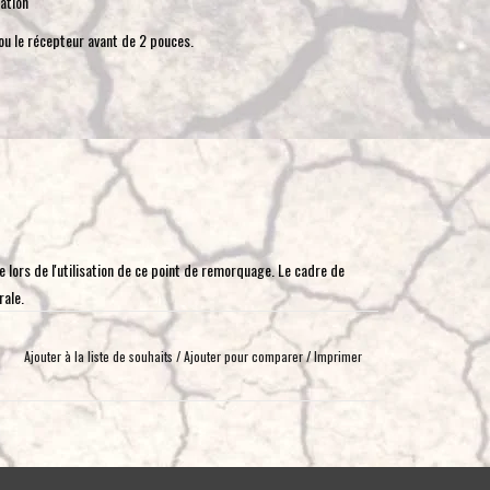
ation
toucher
ou le récepteur avant de 2 pouces.
et
glisser.
 lors de l'utilisation de ce point de remorquage. Le cadre de
rale.
Ajouter à la liste de souhaits
/
Ajouter pour comparer
/
Imprimer