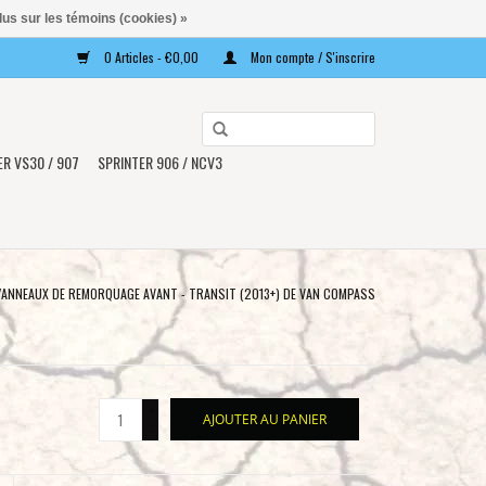
lus sur les témoins (cookies) »
0 Articles - €0,00
Mon compte / S'inscrire
Utilisez
les
ER VS30 / 907
SPRINTER 906 / NCV3
flèches
haut
et
bas
pour
ANNEAUX DE REMORQUAGE AVANT - TRANSIT (2013+) DE VAN COMPASS
sélectionner
le
résultat
disponible.
+
AJOUTER AU PANIER
Appuyez
-
sur
Entrée