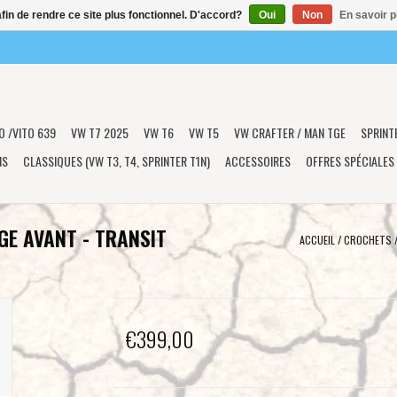
afin de rendre ce site plus fonctionnel. D'accord?
Oui
Non
En savoir p
O /VITO 639
VW T7 2025
VW T6
VW T5
VW CRAFTER / MAN TGE
SPRINT
NS
CLASSIQUES (VW T3, T4, SPRINTER T1N)
ACCESSOIRES
OFFRES SPÉCIALES
E AVANT - TRANSIT
ACCUEIL
/
CROCHETS /
€399,00