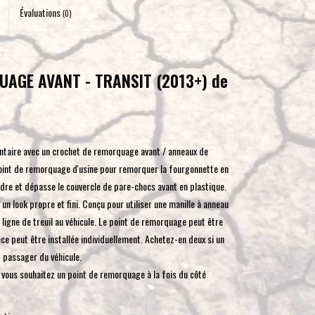
pour
Évaluations
(0)
accéder
au
résultat
AGE AVANT - TRANSIT (2013+) de
de
recherche
sélectionné.
Les
ntaire avec un crochet de remorquage avant / anneaux de
utilisateurs
oint de remorquage d'usine pour remorquer la fourgonnette en
d'appareils
dre et dépasse le couvercle de pare-chocs avant en plastique.
tactiles
n look propre et fini. Conçu pour utiliser une manille à anneau
peuvent
igne de treuil au véhicule. Le point de remorquage peut être
se
ce peut être installée individuellement. Achetez-en deux si un
servir
 passager du véhicule.
de
i vous souhaitez un point de remorquage à la fois du côté
gestes
tels
que