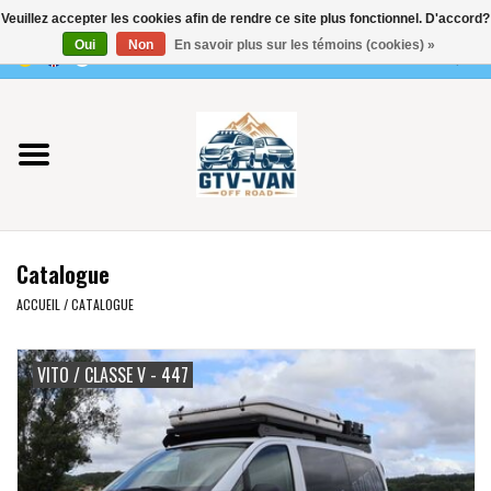
Veuillez accepter les cookies afin de rendre ce site plus fonctionnel. D'accord?
Utilisez
Oui
Non
En savoir plus sur les témoins (cookies) »
les
0 Articles - €0,00
flèches
Accueil
haut
et
bas
Vito / classe V - 447
pour
sélectionner
Viano /Vito 639
le
Catalogue
résultat
VW T7 2025
disponible.
ACCUEIL
/
CATALOGUE
Appuyez
VW T6
sur
VITO / CLASSE V - 447
Entrée
pour
VW T5
accéder
au
VW CRAFTER / MAN TGE