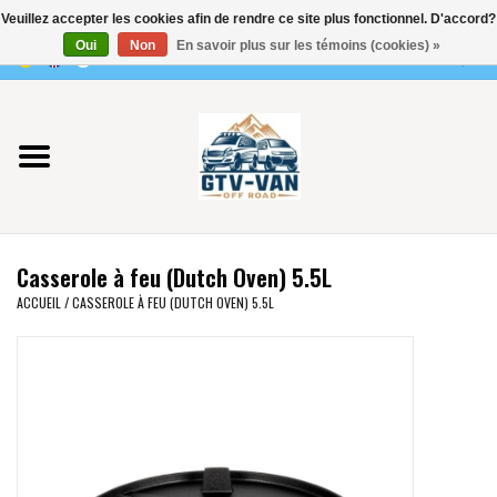
Veuillez accepter les cookies afin de rendre ce site plus fonctionnel. D'accord?
Utilisez
Oui
Non
En savoir plus sur les témoins (cookies) »
les
0 Articles - €0,00
flèches
Accueil
haut
et
bas
Vito / classe V - 447
pour
sélectionner
Viano /Vito 639
le
Casserole à feu (Dutch Oven) 5.5L
résultat
VW T7 2025
ACCUEIL
/
CASSEROLE À FEU (DUTCH OVEN) 5.5L
disponible.
Appuyez
VW T6
sur
Entrée
pour
VW T5
accéder
au
VW CRAFTER / MAN TGE