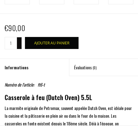
€90,00
+
AJOUTER AU PANIER
-
Informations
Évaluations
(0)
Numéro de l'article:
ft6-t
Casserole à feu (Dutch Oven)
5.5L
La marmite originale de Petromax, souvent appelée Dutch Oven, est idéale pour
la cuisine et la pâtisserie en plein air ou dans le four de la maison. Les
casseroles en fonte existent depuis le 18ème siècle. Déjà à l'époque, on
appréciait les propriétés uniques de la fonte. Avec la marmite, Petromax renoue