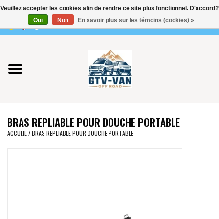
Veuillez accepter les cookies afin de rendre ce site plus fonctionnel. D'accord?
Utilisez
Oui
Non
En savoir plus sur les témoins (cookies) »
les
0 Articles - €0,00
flèches
Accueil
haut
et
bas
Vito / classe V - 447
pour
sélectionner
Viano /Vito 639
le
BRAS REPLIABLE POUR DOUCHE PORTABLE
résultat
VW T7 2025
ACCUEIL
/
BRAS REPLIABLE POUR DOUCHE PORTABLE
disponible.
Appuyez
VW T6
sur
Entrée
pour
VW T5
accéder
au
VW CRAFTER / MAN TGE