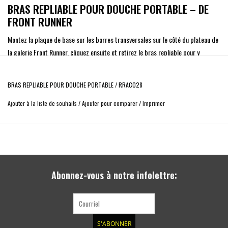
BRAS REPLIABLE POUR DOUCHE PORTABLE – DE
FRONT RUNNER
Montez la plaque de base sur les barres transversales sur le côté du plateau de
la galerie Front Runner, cliquez ensuite et retirez le bras repliable pour y
accrocher votre douche solaire ou votre douchette. *
BRAS REPLIABLE POUR DOUCHE PORTABLE
/
RRAC028
infos
Ajouter à la liste de souhaits
/
Ajouter pour comparer
/
Imprimer
Le bras repliable pour une douche portable se décroche facilement de la base. Il
se plie en deux de manière compacte pour être placé en dessous du siège ou
dans une boîte Wolf Pack de Front Runner, etc.
Le bras peut être placé n’importe où sur le côté d’une galerie Front Runner.
Abonnez-vous à notre infolettre:
Specs
Matériaux utilisés :
S'ABONNER