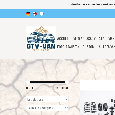
Veuillez accepter les cookies 
ACCUEIL
VITO / CLASSE V - 447
VIAN
FORD TRANSIT / + CUSTOM
AUTRES VA
VW T6 kit rehausse « Ma
4MOTION
Min: €
0
Max: €
2000
Pour modèles 4MOTION a
poids total autorisé 3,2 
usine
AJOUTER AU PA