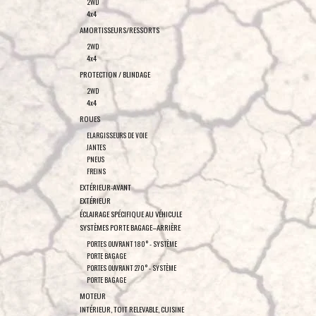
2WD
4x4
AMORTISSEURS/RESSORTS
2WD
4x4
PROTECTION / BLINDAGE
2WD
4x4
ROUES
ELARGISSEURS DE VOIE
JANTES
PNEUS
FREINS
EXTÉRIEUR-AVANT
EXTÉRIEUR
ÉCLAIRAGE SPÉCIFIQUE AU VÉHICULE
SYSTÈMES PORTE BAGAGE–ARRIÈRE
PORTES OUVRANT 180° - SYSTÈME
PORTE BAGAGE
PORTES OUVRANT 270° - SYSTÈME
PORTE BAGAGE
MOTEUR
INTÉRIEUR, TOIT RELEVABLE, CUISINE