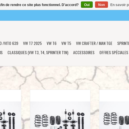
afin de rendre ce site plus fonctionnel. D'accord?
Oui
Non
En savoir p
O /VITO 639
VW T7 2025
VW T6
VW T5
VW CRAFTER / MAN TGE
SPRINT
NS
CLASSIQUES (VW T3, T4, SPRINTER T1N)
ACCESSOIRES
OFFRES SPÉCIALES
xi HD » pour
VW T6 kit rehausse « Maxi » pour
VW T6 SEIKEL/Mon
4MOTION
Maxi » pour 2
vec châssis
Pour modèles 4MOTION avec châssis
Pour modèles avec 
t max. départ
poids total autorisé 3,2 t max. départ
autorisé 3,2 t 
usine
AJOUTER 
NIER
AJOUTER AU PANIER