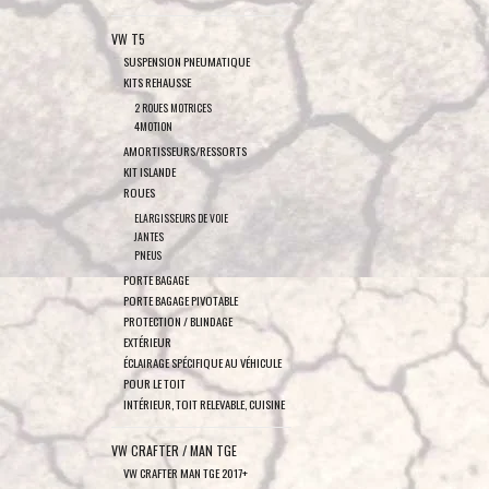
VW T5
SUSPENSION PNEUMATIQUE
KITS REHAUSSE
2 ROUES MOTRICES
4MOTION
AMORTISSEURS/RESSORTS
KIT ISLANDE
ROUES
ELARGISSEURS DE VOIE
JANTES
PNEUS
PORTE BAGAGE
PORTE BAGAGE PIVOTABLE
PROTECTION / BLINDAGE
EXTÉRIEUR
ÉCLAIRAGE SPÉCIFIQUE AU VÉHICULE
POUR LE TOIT
INTÉRIEUR, TOIT RELEVABLE, CUISINE
VW CRAFTER / MAN TGE
VW CRAFTER MAN TGE 2017+