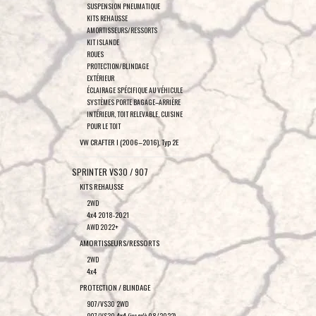
SUSPENSION PNEUMATIQUE
KITS REHAUSSE
AMORTISSEURS/RESSORTS
KIT ISLANDE
ROUES
PROTECTION/BLINDAGE
EXTÉRIEUR
ÉCLAIRAGE SPÉCIFIQUE AU VÉHICULE
SYSTÈMES PORTE BAGAGE–ARRIÈRE
INTÉRIEUR, TOIT RELEVABLE, CUISINE
POUR LE TOIT
VW CRAFTER I (2006–2016), Typ 2E
SPRINTER VS30 / 907
KITS REHAUSSE
2WD
4x4 2018-2021
AWD 2022+
AMORTISSEURS/RESSORTS
2WD
4x4
PROTECTION / BLINDAGE
907/VS30 2WD
907/VS30 4x4 (jusqu'à 08/2022)