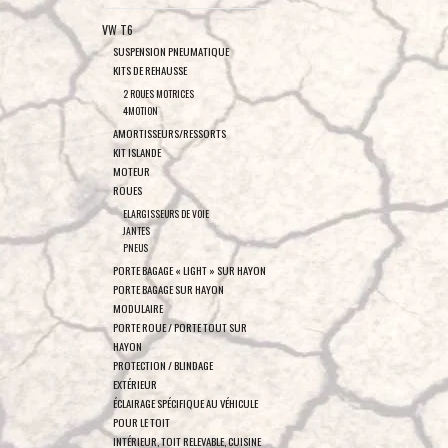
VW T6
SUSPENSION PNEUMATIQUE
KITS DE REHAUSSE
2 ROUES MOTRICES
4MOTION
AMORTISSEURS/RESSORTS
KIT ISLANDE
MOTEUR
ROUES
ELARGISSEURS DE VOIE
JANTES
PNEUS
PORTE BAGAGE « LIGHT » SUR HAYON
PORTE BAGAGE SUR HAYON
MODULAIRE
PORTE ROUE / PORTE TOUT SUR
HAYON
PROTECTION / BLINDAGE
EXTÉRIEUR
ÉCLAIRAGE SPÉCIFIQUE AU VÉHICULE
POUR LE TOIT
INTÉRIEUR, TOIT RELEVABLE, CUISINE