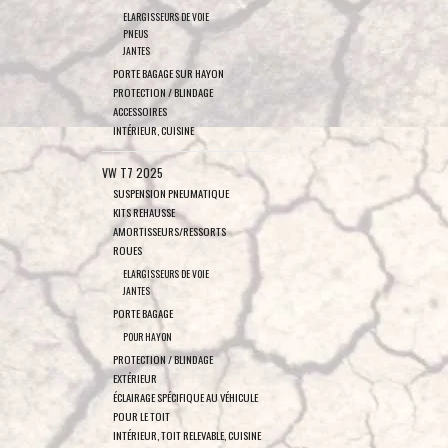
ELARGISSEURS DE VOIE
PNEUS
JANTES
PORTE BAGAGE SUR HAYON
PROTECTION / BLINDAGE
ACCESSOIRES
INTÉRIEUR, CUISINE
VW T7 2025
SUSPENSION PNEUMATIQUE
KITS REHAUSSE
AMORTISSEURS/RESSORTS
ROUES
ELARGISSEURS DE VOIE
JANTES
PORTE BAGAGE
POUR HAYON
PROTECTION / BLINDAGE
EXTÉRIEUR
ÉCLAIRAGE SPÉCIFIQUE AU VÉHICULE
POUR LE TOIT
INTÉRIEUR, TOIT RELEVABLE, CUISINE