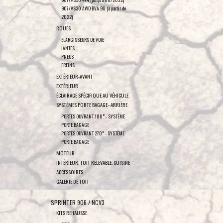
907/VS30 AWD BVA 9G (à partir de
2022)
ROUES
ELARGISSEURS DE VOIE
JANTES
PNEUS
FREINS
EXTÉRIEUR-AVANT
EXTÉRIEUR
ÉCLAIRAGE SPÉCIFIQUE AU VÉHICULE
SYSTÈMES PORTE BAGAGE–ARRIÈRE
PORTES OUVRANT 180° - SYSTÈME
PORTE BAGAGE
PORTES OUVRANT 270° - SYSTÈME
PORTE BAGAGE
MOTEUR
INTÉRIEUR, TOIT RELEVABLE, CUISINE
ACCESSOIRES
GALERIE DE TOIT
SPRINTER 906 / NCV3
KITS REHAUSSE