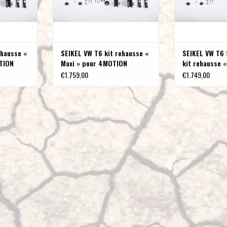
ehausse «
SEIKEL VW T6 kit rehausse «
SEIKEL VW T6
TION
Maxi » pour 4MOTION
kit rehausse «
roues motrice
€1.759,00
€1.749,00