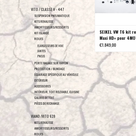
VITO / CLASSE V - 447
SUSPENSION PNEUMATIQUE
KITS REHAUSSE
AMORTISSEURS/RESSORTS
SEIKEL VW T6 kit r
KIT ISLANDE
Maxi HD» pour 4MO
ROUES
€1.849,00
ELARGISSEURS DE VOIE
JANTES
PNEUS
PORTE BAGAGE SUR HAYON
PROTECTION / BLINDAGE
ÉCLAIRAGE SPÉCIFIQUE AU VÉHICULE
EXTÉRIEUR
ACCESSOIRES
INTÉRIEUR, TOIT RELEVABLE, CUISINE
GALERIE DE TOIT
PIÈCES DE RECHANGE
VIANO /VITO 639
KITS REHAUSSE
AMORTISSEURS/RESSORTS
ROUES