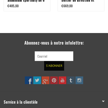
aluminium sportduty de 6
boîtier de direction et
mm pour Ford Transit
transmission en aluminium
€485,00
€669,00
Custom et Tourneo
sportduty de 6 mm pour
Custom 2015-2023
Ford Transit Custom et
Tourneo Custom 2015-
2023
Abonnez-vous à notre infolettre:
S'ABONNER
Service à la clientèle