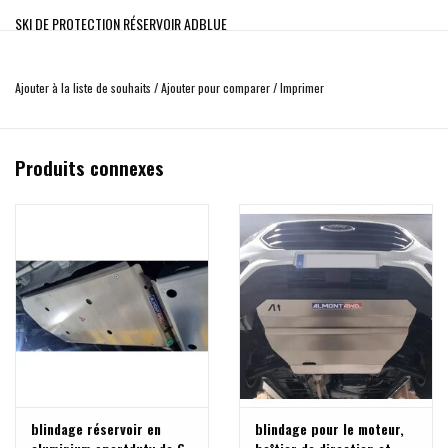
SKI DE PROTECTION RÉSERVOIR ADBLUE
Protection en aluminium 6mm pour réservoir Adblue d’origine (SportDuty 6
mm Duraluminium AW5083 H111)
Ajouter à la liste de souhaits
/
Ajouter pour comparer
/
Imprimer
Elle protège le réservoir des chocs et projections.
Kit livré complet : tôle de protection, nécessaire de montage, visserie,
notice.
Produits connexes
5 kg
MADE in SPAIN
blindage réservoir en
blindage pour le moteur,