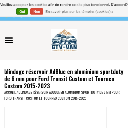
Veuillez accepter les cookies afin de rendre ce site plus fonctionnel. D'accord?
Utilisez
Oui
Non
En savoir plus sur les témoins (cookies) »
les
0 Articles - €0,00
flèches
Accueil
haut
et
bas
Vito / classe V - 447
pour
sélectionner
Viano /Vito 639
le
blindage réservoir AdBlue en aluminium sportduty
résultat
VW T7 2025
de 6 mm pour Ford Transit Custom et Tourneo
disponible.
Custom 2015-2023
Appuyez
VW T6
ACCUEIL
/
BLINDAGE RÉSERVOIR ADBLUE EN ALUMINIUM SPORTDUTY DE 6 MM POUR
sur
FORD TRANSIT CUSTOM ET TOURNEO CUSTOM 2015-2023
Entrée
pour
VW T5
accéder
au
VW CRAFTER / MAN TGE