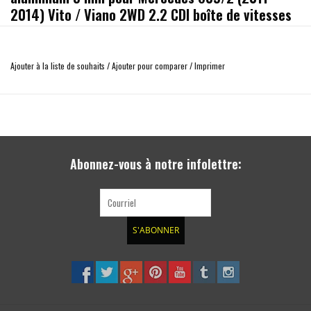
2014) Vito / Viano 2WD 2.2 CDI boîte de vitesses
automatique
Convient pour les Mercedes Vito / Viano 639 2WD 2.2 de 2011 à 2014
boîte
Ajouter à la liste de souhaits
/
Ajouter pour comparer
/
Imprimer
de vitesses automatique
rotège les dessous du moteur et de la boîte de vitesse
construction très robuste en alumium, épaisseur 5 mm
Il est installé aux points existants sur le véhicule sans perçage ni soudure
matériel de fixation inclu
poids: 11,9 kg
Abonnez-vous à notre infolettre:
S'ABONNER