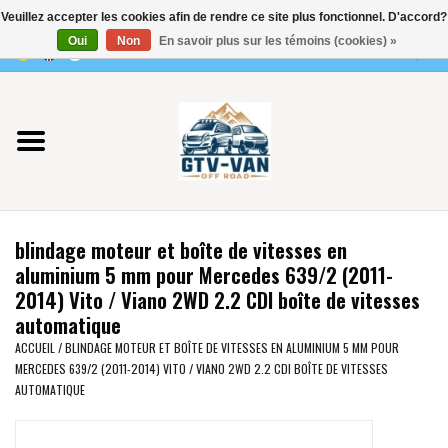
Veuillez accepter les cookies afin de rendre ce site plus fonctionnel. D'accord?
Utilisez
Oui
Non
En savoir plus sur les témoins (cookies) »
les
0 Articles - €0,00
flèches
Accueil
haut
et
bas
Vito / classe V - 447
pour
sélectionner
Viano /Vito 639
le
blindage moteur et boîte de vitesses en
résultat
VW T7 2025
aluminium 5 mm pour Mercedes 639/2 (2011-
disponible.
2014) Vito / Viano 2WD 2.2 CDI boîte de vitesses
Appuyez
automatique
VW T6
sur
ACCUEIL
/
BLINDAGE MOTEUR ET BOÎTE DE VITESSES EN ALUMINIUM 5 MM POUR
Entrée
MERCEDES 639/2 (2011-2014) VITO / VIANO 2WD 2.2 CDI BOÎTE DE VITESSES
pour
VW T5
AUTOMATIQUE
accéder
au
VW CRAFTER / MAN TGE