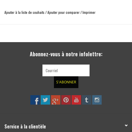
construction très robuste en acier, épaisseur 2 mm
Ajouter à la liste de souhaits
/
Ajouter pour comparer
/
Imprimer
Il est installé aux points existants sur le véhicule sans perçage ni soudure
matériel de fixation inclu
Abonnez-vous à notre infolettre:
S'ABONNER
Service à la clientèle