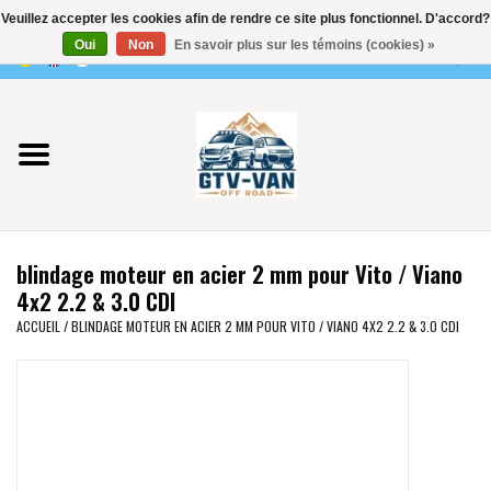
Veuillez accepter les cookies afin de rendre ce site plus fonctionnel. D'accord?
Utilisez
Oui
Non
En savoir plus sur les témoins (cookies) »
les
0 Articles - €0,00
flèches
Accueil
haut
et
bas
Vito / classe V - 447
pour
sélectionner
Viano /Vito 639
le
blindage moteur en acier 2 mm pour Vito / Viano
résultat
VW T7 2025
4x2 2.2 & 3.0 CDI
disponible.
ACCUEIL
/
BLINDAGE MOTEUR EN ACIER 2 MM POUR VITO / VIANO 4X2 2.2 & 3.0 CDI
Appuyez
VW T6
sur
Entrée
pour
VW T5
accéder
au
VW CRAFTER / MAN TGE