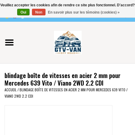
Veuillez accepter les cookies afin de rendre ce site plus fonctionnel. D'accord?
Utilisez
Oui
Non
En savoir plus sur les témoins (cookies) »
les
0 Articles - €0,00
flèches
Accueil
haut
et
bas
Vito / classe V - 447
pour
sélectionner
Viano /Vito 639
le
blindage boîte de vitesses en acier 2 mm pour
résultat
VW T7 2025
Mercedes 639 Vito / Viano 2WD 2.2 CDI
disponible.
ACCUEIL
/
BLINDAGE BOÎTE DE VITESSES EN ACIER 2 MM POUR MERCEDES 639 VITO /
Appuyez
VIANO 2WD 2.2 CDI
VW T6
sur
Entrée
pour
VW T5
accéder
au
VW CRAFTER / MAN TGE