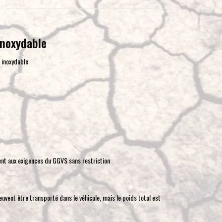
pour
accéder
au
 inoxydable
résultat
de
 inoxydable
recherche
sélectionné.
Les
utilisateurs
d'appareils
tactiles
peuvent
se
nt aux exigences du GGVS sans restriction
servir
de
gestes
vent être transporté dans le véhicule, mais le poids total est
tels
que