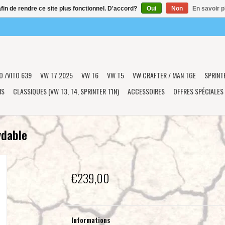
afin de rendre ce site plus fonctionnel. D'accord?
Oui
Non
En savoir p
O /VITO 639
VW T7 2025
VW T6
VW T5
VW CRAFTER / MAN TGE
SPRINT
NS
CLASSIQUES (VW T3, T4, SPRINTER T1N)
ACCESSOIRES
OFFRES SPÉCIALES
ydable
€239,00
Informations