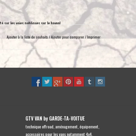
toucher
et
glisser.
é sur les voies publiques sur le hayon!
Ajouter à la liste de souhaits
/
Ajouter pour comparer
/
Imprimer
GTV VAN by GARDE-TA-VOITUE
technique offroad, aménagement, équipement,
accessoires pour les vans notamment 4x4,