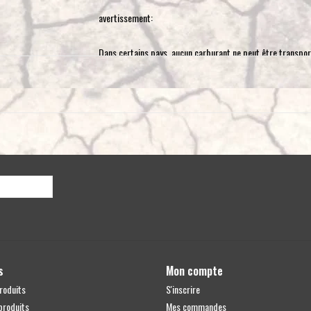
avertissement:
Dans certains pays, aucun carburant ne peut être transport
Dimensions: environ L345xB170xH470 mm
Poids: 4,2 kg
s
Mon compte
roduits
S'inscrire
produits
Mes commandes