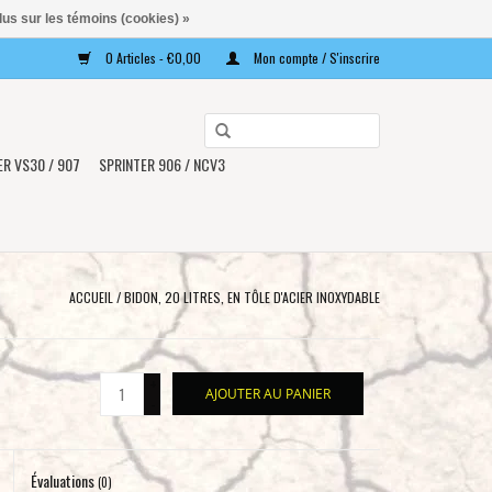
lus sur les témoins (cookies) »
0 Articles - €0,00
Mon compte / S'inscrire
Utilisez
les
ER VS30 / 907
SPRINTER 906 / NCV3
flèches
haut
et
bas
pour
ACCUEIL
/
BIDON, 20 LITRES, EN TÔLE D'ACIER INOXYDABLE
sélectionner
le
résultat
+
AJOUTER AU PANIER
disponible.
-
Appuyez
sur
Évaluations
Entrée
(0)