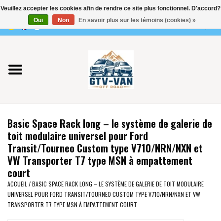
Veuillez accepter les cookies afin de rendre ce site plus fonctionnel. D'accord?
Utilisez
Oui
Non
En savoir plus sur les témoins (cookies) »
les
0 Articles - €0,00
flèches
Accueil
haut
et
bas
Vito / classe V - 447
pour
sélectionner
Viano /Vito 639
le
Basic Space Rack long – le système de galerie de
résultat
VW T7 2025
toit modulaire universel pour Ford
disponible.
Transit/Tourneo Custom type V710/NRN/NXN et
Appuyez
VW Transporter T7 type MSN à empattement
VW T6
sur
court
Entrée
ACCUEIL
/
BASIC SPACE RACK LONG – LE SYSTÈME DE GALERIE DE TOIT MODULAIRE
pour
VW T5
UNIVERSEL POUR FORD TRANSIT/TOURNEO CUSTOM TYPE V710/NRN/NXN ET VW
accéder
TRANSPORTER T7 TYPE MSN À EMPATTEMENT COURT
au
VW CRAFTER / MAN TGE