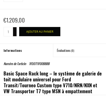
€1.209,00
+
AJOUTER AU PANIER
-
Informations
Évaluations
(0)
Numéro de l'article:
1FO0711F00BBBB
Basic Space Rack long – le système de galerie de
toit modulaire universel pour Ford
Transit/Tourneo Custom type V710/NRN/NXN et
VW Transporter T7 type MSN à empattement
court
Le système de barres de toit est disponible en trois versions