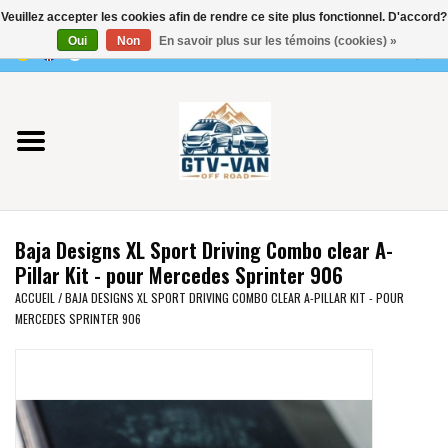
Veuillez accepter les cookies afin de rendre ce site plus fonctionnel. D'accord?
Utilisez
Oui
Non
En savoir plus sur les témoins (cookies) »
les
0 Articles - €0,00
flèches
Accueil
haut
et
bas
Vito / classe V - 447
pour
sélectionner
Viano /Vito 639
le
Baja Designs XL Sport Driving Combo clear A-
résultat
VW T7 2025
Pillar Kit - pour Mercedes Sprinter 906
disponible.
ACCUEIL
/
BAJA DESIGNS XL SPORT DRIVING COMBO CLEAR A-PILLAR KIT - POUR
Appuyez
MERCEDES SPRINTER 906
VW T6
sur
Entrée
pour
VW T5
accéder
au
VW CRAFTER / MAN TGE