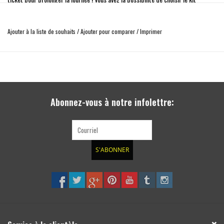
d'éclairage qui convient le mieux à vos besoins grâce à quatre options
d'éclairage du montant A. Que vous choisissiez notre série XL ou notre LP4, Baja
Ajouter à la liste de souhaits
/
Ajouter pour comparer
/
Imprimer
Designs a développé ces kits pour les passionnés qui exigent un éclairage
performant, une fiabilité et une protection de l'achat grâce à notre garantie à
vie. Si vous cherchez à donner du piquant à votre van et à profiter davantage de
votre journée, ce kit est fait pour vous.
L'ensemble XL Sport comprend les éléments suivants :
Abonnez-vous à notre infolettre:
(2) XL Sport, LED de conduite/Combo
(2) Supports de montant A
1 harnais
Toute la quincaillerie nécessaire
S'ABONNER
Spécifications pour XL Sport (par lampe) :
Lumens : 3 162
30W / 2.2A