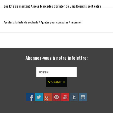
Les kits de montant A pour Mercedes Sprinter de Baja Designs sont votre
ticket pour prolonger la journée ! Nous avons donné à nos passionnés la
possibilité de choisir le pack d'éclairage qui correspond le mieux à leurs besoins
Ajouter à la liste de souhaits
/
Ajouter pour comparer
/
Imprimer
avec quatre options d'éclairage de montant A différentes. Que vous choisissiez
notre série XL ou notre LP4, Baja Designs a développé ces kits pour les
passionnés qui exigent un éclairage performant, fiable et protégé par notre
garantie à vie. Si vous cherchez à pimenter votre fourgonnette et à profiter
davantage de la journée, ce kit est fait pour vous.
Abonnez-vous à notre infolettre:
La configuration XL Pro comprend les éléments suivants :
• (2) XL Pro, LED de conduite/combinées
• (2) supports de montant A
S'ABONNER
• (1) faisceau
• Tout le matériel nécessaire
Spécifications pour XL Pro (par lampe) :
• Lumens : 4 095