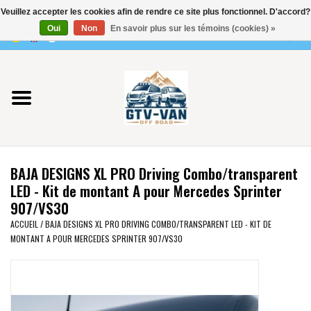
Veuillez accepter les cookies afin de rendre ce site plus fonctionnel. D'accord?
Utilisez
Oui
Non
En savoir plus sur les témoins (cookies) »
les
0 Articles - €0,00
flèches
Accueil
haut
et
bas
Vito / classe V - 447
pour
sélectionner
Viano /Vito 639
le
BAJA DESIGNS XL PRO Driving Combo/transparent
résultat
VW T7 2025
LED - Kit de montant A pour Mercedes Sprinter
disponible.
907/VS30
Appuyez
VW T6
ACCUEIL
/
BAJA DESIGNS XL PRO DRIVING COMBO/TRANSPARENT LED - KIT DE
sur
MONTANT A POUR MERCEDES SPRINTER 907/VS30
Entrée
pour
VW T5
accéder
au
VW CRAFTER / MAN TGE