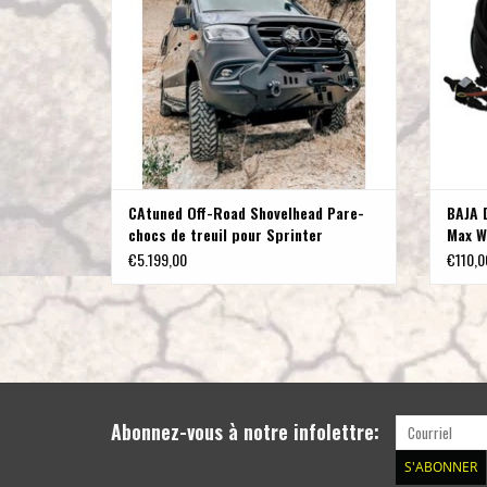
CAtuned Off-Road Shovelhead Pare-
BAJA 
chocs de treuil pour Sprinter
Max W
907/VS30 2019+.
€5.199,00
€110,0
Abonnez-vous à notre infolettre:
S'ABONNER