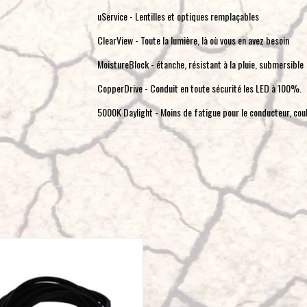
uService - Lentilles et optiques remplaçables
ClearView - Toute la lumière, là où vous en avez besoin
MoistureBlock - étanche, résistant à la pluie, submersible
CopperDrive - Conduit en toute sécurité les LED à 100%.
5000K Daylight - Moins de fatigue pour le conducteur, coul
Mounting Hardware Material
Stainless St
Overvoltage Protection
Built-In
Product Type
LP9 Pro LED
Secondary Amperage Rating (A)
1.520
ESIGNS LP6/LP9 Pro 2-Light Max Wiring
Secondary Brightness (Lumens)
2302
Harness - Universal
Secondary Light Quantity
6 LEDs
AJOUTER AU PANIER
Secondary Lighting Technology
LED