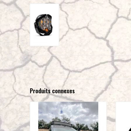
Produits connexes
CAtuned Off-Road Shovelhead Pare-chocs de
BAJA D
treuil pour Sprinter 907/VS30 2019+.
AJOUTER AU PANIER