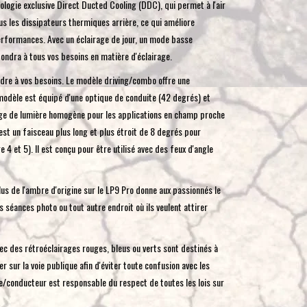
ologie exclusive Direct Ducted Cooling (DDC), qui permet à l'air
toucher
us les dissipateurs thermiques arrière, ce qui améliore
et
erformances. Avec un éclairage de jour, un mode basse
glisser.
dra à tous vos besoins en matière d'éclairage.
dre à vos besoins. Le modèle driving/combo offre une
odèle est équipé d'une optique de conduite (42 degrés) et
nge de lumière homogène pour les applications en champ proche
 est un faisceau plus long et plus étroit de 8 degrés pour
ge 4 et 5). Il est conçu pour être utilisé avec des feux d'angle
lus de l'ambre d'origine sur le LP9 Pro donne aux passionnés le
es séances photo ou tout autre endroit où ils veulent attirer
ec des rétroéclairages rouges, bleus ou verts sont destinés à
er sur la voie publique afin d'éviter toute confusion avec les
re/conducteur est responsable du respect de toutes les lois sur