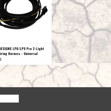
Secondary Lighting Type
Integrated P
Secondary Wattage (W)
21
Terminal Connector
DT06-4S De
Terminal Type
Mating Con
Universal or Specific
Universal
DESIGNS LP6/LP9 Pro 2-Light
Wattage (W)
124.200
iring Harness - Universal
0
Wiring Harness Included
No
Amperage Rating (A)
9
Average Rated Life (hr.)
49,930
Backlight Amperage Rating (A)
0.200
Backlight Wattage (W)
2.800
Beam Pattern
Driving/Co