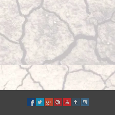
eripheral Technology (IPT)
utsch
nector
mbo