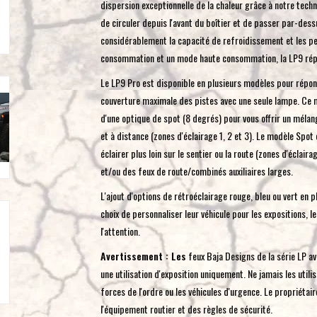
dispersion exceptionnelle de la chaleur grâce à notre techn
de circuler depuis l'avant du boîtier et de passer par-dess
considérablement la capacité de refroidissement et les p
consommation et un mode haute consommation, la LP9 répon
Le LP9 Pro est disponible en plusieurs modèles pour répon
couverture maximale des pistes avec une seule lampe. Ce m
d'une optique de spot (8 degrés) pour vous offrir un méla
et à distance (zones d'éclairage 1, 2 et 3). Le modèle Spot
éclairer plus loin sur le sentier ou la route (zones d'éclaira
et/ou des feux de route/combinés auxiliaires larges.
L'ajout d'options de rétroéclairage rouge, bleu ou vert en p
choix de personnaliser leur véhicule pour les expositions, l
l'attention.
Avertissement : Les
feux Baja Designs de la série LP av
une utilisation d'exposition uniquement. Ne jamais les utilis
forces de l'ordre ou les véhicules d'urgence. Le propriétai
l'équipement routier et des règles de sécurité.