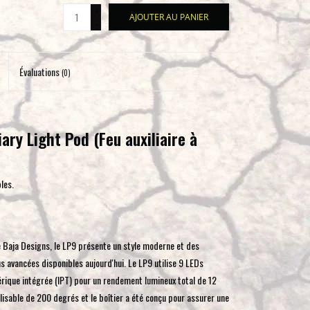
+
pour
AJOUTER AU PANIER
-
accéder
au
résultat
Évaluations
(0)
de
recherche
sélectionné.
Les
ry Light Pod (Feu auxiliaire à
utilisateurs
d'appareils
les.
tactiles
peuvent
se
servir
e Baja Designs, le LP9 présente un style moderne et des
de
 avancées disponibles aujourd'hui. Le LP9 utilise 9 LEDs
gestes
hérique intégrée (IPT) pour un rendement lumineux total de 12
tels
ilisable de 200 degrés et le boîtier a été conçu pour assurer une
que