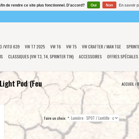
afin de rendre ce site plus fonctionnel. D'accord?
Oui
Non
En savoir p
O /VITO 639
VW T7 2025
VW T6
VW T5
VW CRAFTER / MAN TGE
SPRINT
NS
CLASSIQUES (VW T3, T4, SPRINTER T1N)
ACCESSOIRES
OFFRES SPÉCIALES
Light Pod (Feu
ACCUEIL
/
B
Faire un choix:
*