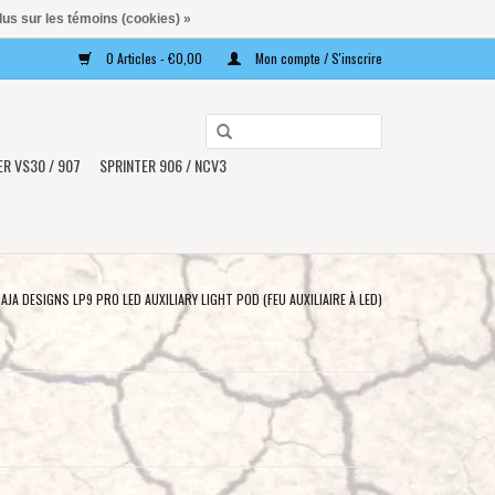
lus sur les témoins (cookies) »
0 Articles - €0,00
Mon compte / S'inscrire
Utilisez
les
ER VS30 / 907
SPRINTER 906 / NCV3
flèches
haut
et
bas
pour
AJA DESIGNS LP9 PRO LED AUXILIARY LIGHT POD (FEU AUXILIAIRE À LED)
sélectionner
le
résultat
disponible.
Appuyez
sur
Entrée