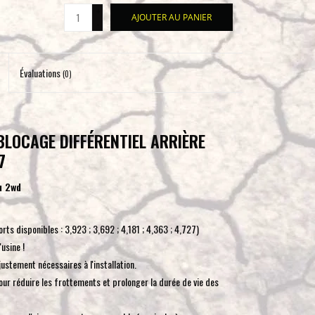
+
pour
AJOUTER AU PANIER
-
accéder
au
résultat
Évaluations
(0)
de
recherche
sélectionné.
Les
BLOCAGE DIFFÉRENTIEL ARRIÈRE
utilisateurs
7
d'appareils
u 2wd
tactiles
peuvent
se
ts disponibles : 3,923 ; 3,692 ; 4,181 ; 4,363 ; 4,727)
servir
usine !
de
ustement nécessaires à l'installation.
gestes
ur réduire les frottements et prolonger la durée de vie des
tels
que