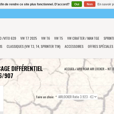
afin de rendre ce site plus fonctionnel. D'accord?
Oui
Non
En savoir p
O /VITO 639
VW T7 2025
VW T6
VW T5
VW CRAFTER / MAN TGE
SPRINT
NS
CLASSIQUES (VW T3, T4, SPRINTER T1N)
ACCESSOIRES
OFFRES SPÉCIALES
CAGE DIFFÉRENTIEL
ACCUEIL
/
ARB REAR AIR LOCKER – KIT
6/907
Faire un choix:
*