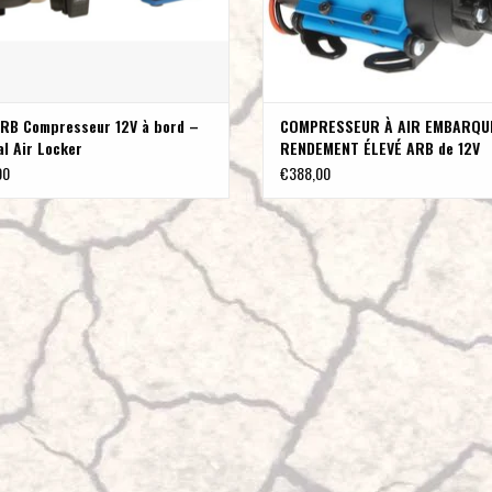
pour une solidité et une durabilité ultimes et une garantie 
mieux construits et mieux sécurisés que jamais. Beaucoup 
vont de pair... on ne peut pas avoir l'un sans l'autre. Cepend
conçu de manière à ce que chaque roue puisse tourner indé
tout-terrain, cela devient une contrainte majeure, car la 
RB Compresseur 12V à bord –
COMPRESSEUR À AIR EMBARQU
qui se produit sur les roues avec peu ou pas de traction.
l Air Locker
RENDEMENT ÉLEVÉ ARB de 12V
00
€388,00
Les véhicules récents équipés de différentiels à glissement
des cas, le patinage n'est pas suffisamment "limité" pour a
automatiques ont aussi leurs inconvénients. Outre le fait q
affecter les caractéristiques de conduite de votre véhicule 
ENGRENAGES FORGÉS
La solidité, la durabilité et la résistance à la fatigue de
capitale. Compte tenu des forces énormes qui s'exercent su
beaucoup investi dans l'utilisation d'engrenages forgés, t
course et agricoles de haute performance. En combinaison
résistance résultante de l'ensemble est renforcée.