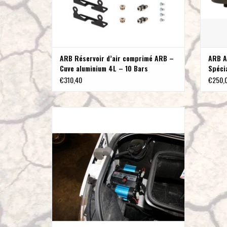
ARB Réservoir d’air comprimé ARB –
ARB A
Cuve aluminium 4L – 10 Bars
Spécia
€310,40
€250,
VAN COMPASS SUPPORT POUR SYSTÈME DE
PRESSION D'AIR POUR SPRINTER VS30/907
AJOUTER AU PANIER