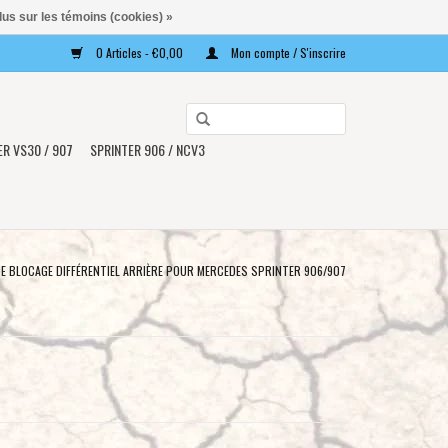
lus sur les témoins (cookies) »
0 Articles - €0,00
Mon compte / S'inscrire
Utilisez
les
ER VS30 / 907
SPRINTER 906 / NCV3
flèches
haut
et
bas
pour
 DE BLOCAGE DIFFÉRENTIEL ARRIÈRE POUR MERCEDES SPRINTER 906/907
sélectionner
le
résultat
disponible.
Appuyez
sur
Entrée