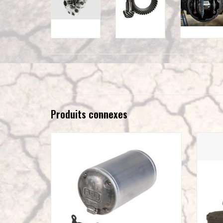
Produits connexes
ARB Réservoir d’air comprimé ARB – Cuve
ARB ARB
aluminium 4L – 10 Bars
AJOUTER AU PANIER