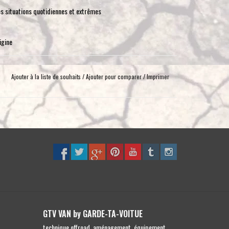
toucher
es situations quotidiennes et extrêmes
et
glisser.
igine
Ajouter à la liste de souhaits
/
Ajouter pour comparer
/
Imprimer
GTV VAN by GARDE-TA-VOITUE
technique offroad, aménagement, équipement,