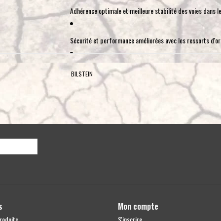
Adhérence optimale et meilleure stabilité des voies dans l
Sécurité et performance améliorées avec les ressorts d'or
Manutention précise
BILSTEIN
Technologie monotube inversée BILSTEIN disponible
Ajusté individuellement lors des essais routiers BILSTEIN
Prix par paire (2 pièces)
Fabriqué en Allemagne
s
Mon compte
roduits
S'inscrire