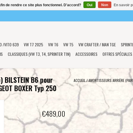
afin de rendre ce site plus fonctionnel. D'accord?
Oui
Non
En savoir p
O /VITO 639
VW T7 2025
VW T6
VW T5
VW CRAFTER / MAN TGE
SPRINT
NS
CLASSIQUES (VW T3, T4, SPRINTER T1N)
ACCESSOIRES
OFFRES SPÉCIALES
e) BILSTEIN B6 pour
ACCUEIL
/
AMORTISSEURS ARRIÈRE (PAIR
GEOT BOXER Typ 250
€489,00