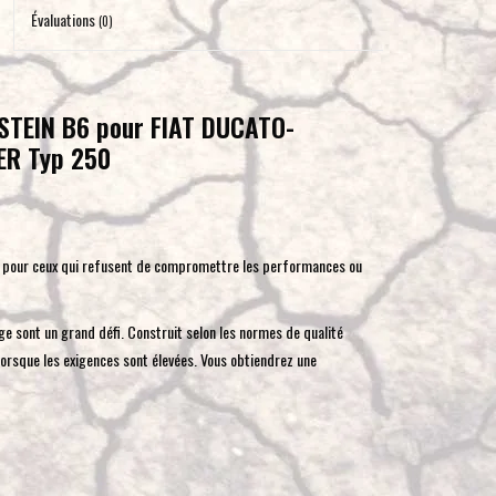
pour
Évaluations
(0)
accéder
au
résultat
LSTEIN B6 pour FIAT DUCATO-
de
ER Typ 250
recherche
sélectionné.
Les
utilisateurs
l pour ceux qui refusent de compromettre les performances ou
d'appareils
tactiles
peuvent
e sont un grand défi. Construit selon les normes de qualité
se
lorsque les exigences sont élevées. Vous obtiendrez une
servir
de
gestes
tels
que