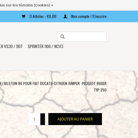
lus sur les témoins (cookies) »
0 Articles - €0,00
Mon compte / S'inscrire
Utilisez
les
ER VS30 / 907
SPRINTER 906 / NCV3
flèches
haut
et
bas
pour
E) BILSTEIN B6 POUR FIAT DUCATO-CITROEN JUMPER -PEUGEOT BOXER
sélectionner
TYP 250
le
résultat
disponible.
+
AJOUTER AU PANIER
Appuyez
-
sur
Entrée