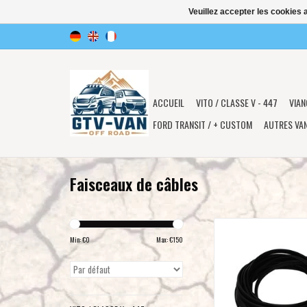
Veuillez accepter les cookies 
ACCUEIL
VITO / CLASSE V - 447
VIAN
FORD TRANSIT / + CUSTOM
AUTRES VA
Faisceaux de câbles
BAJA DESIGNS LP6/LP9 
Max Wiring Harness - 
Min: €
0
Max: €
150
AJOUTER AU PA