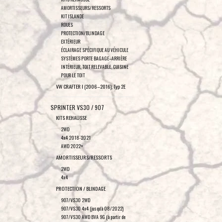
AMORTISSEURS/RESSORTS
KIT ISLANDE
ROUES
PROTECTION/BLINDAGE
EXTÉRIEUR
ÉCLAIRAGE SPÉCIFIQUE AU VÉHICULE
SYSTÈMES PORTE BAGAGE–ARRIÈRE
INTÉRIEUR, TOIT RELEVABLE, CUISINE
POUR LE TOIT
VW CRAFTER I (2006–2016), Typ 2E
SPRINTER VS30 / 907
KITS REHAUSSE
2WD
4x4 2018-2021
AWD 2022+
AMORTISSEURS/RESSORTS
2WD
4x4
PROTECTION / BLINDAGE
907/VS30 2WD
907/VS30 4x4 (jusqu'à 08/2022)
907/VS30 AWD BVA 9G (à partir de