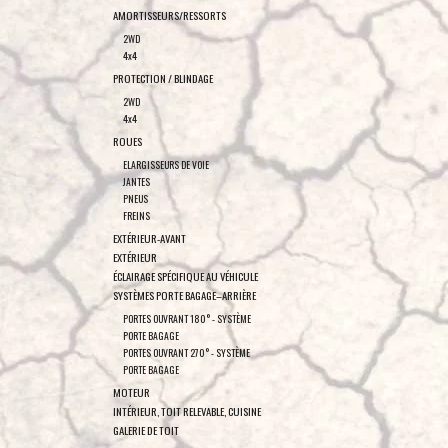
AMORTISSEURS/RESSORTS
2WD
4x4
PROTECTION / BLINDAGE
2WD
4x4
ROUES
ELARGISSEURS DE VOIE
JANTES
PNEUS
FREINS
EXTÉRIEUR-AVANT
EXTÉRIEUR
ÉCLAIRAGE SPÉCIFIQUE AU VÉHICULE
SYSTÈMES PORTE BAGAGE–ARRIÈRE
PORTES OUVRANT 180° - SYSTÈME
PORTE BAGAGE
PORTES OUVRANT 270° - SYSTÈME
PORTE BAGAGE
MOTEUR
INTÉRIEUR, TOIT RELEVABLE, CUISINE
GALERIE DE TOIT