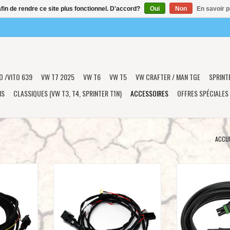
afin de rendre ce site plus fonctionnel. D'accord?
Oui
Non
En savoir p
O /VITO 639
VW T7 2025
VW T6
VW T5
VW CRAFTER / MAN TGE
SPRINT
NS
CLASSIQUES (VW T3, T4, SPRINTER T1N)
ACCESSOIRES
OFFRES SPÉCIALES
ACCUE
Pro 2-Light
BAJA DESIGNS Harnais de câblage LP9
Rallonge Squadron
Universal
Sport, LP6, LP4 Series Splitter 2-Light
de 3 m - Universe
Max - Universel
NIER
AJOUTER 
AJOUTER AU PANIER