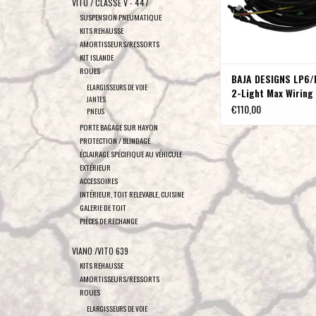
VITO / CLASSE V - 447
SUSPENSION PNEUMATIQUE
KITS REHAUSSE
AMORTISSEURS/RESSORTS
KIT ISLANDE
ROUES
BAJA DESIGNS LP6/
ELARGISSEURS DE VOIE
2-Light Max Wiring
JANTES
- Universal
€110,00
PNEUS
PORTE BAGAGE SUR HAYON
PROTECTION / BLINDAGE
ÉCLAIRAGE SPÉCIFIQUE AU VÉHICULE
EXTÉRIEUR
ACCESSOIRES
INTÉRIEUR, TOIT RELEVABLE, CUISINE
GALERIE DE TOIT
PIÈCES DE RECHANGE
VIANO /VITO 639
KITS REHAUSSE
AMORTISSEURS/RESSORTS
ROUES
ELARGISSEURS DE VOIE