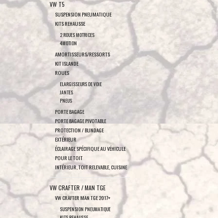
VW T5
SUSPENSION PNEUMATIQUE
KITS REHAUSSE
2 ROUES MOTRICES
4MOTION
AMORTISSEURS/RESSORTS
KIT ISLANDE
ROUES
ELARGISSEURS DE VOIE
JANTES
PNEUS
PORTE BAGAGE
PORTE BAGAGE PIVOTABLE
PROTECTION / BLINDAGE
EXTÉRIEUR
ÉCLAIRAGE SPÉCIFIQUE AU VÉHICULE
POUR LE TOIT
INTÉRIEUR, TOIT RELEVABLE, CUISINE
VW CRAFTER / MAN TGE
VW CRAFTER MAN TGE 2017+
SUSPENSION PNEUMATIQUE
KITS REHAUSSE