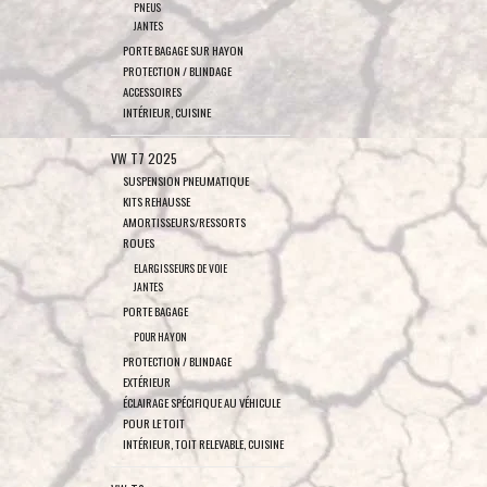
PNEUS
JANTES
PORTE BAGAGE SUR HAYON
PROTECTION / BLINDAGE
ACCESSOIRES
INTÉRIEUR, CUISINE
VW T7 2025
SUSPENSION PNEUMATIQUE
KITS REHAUSSE
AMORTISSEURS/RESSORTS
ROUES
ELARGISSEURS DE VOIE
JANTES
PORTE BAGAGE
POUR HAYON
PROTECTION / BLINDAGE
EXTÉRIEUR
ÉCLAIRAGE SPÉCIFIQUE AU VÉHICULE
POUR LE TOIT
INTÉRIEUR, TOIT RELEVABLE, CUISINE