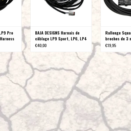
LP9 Pro
BAJA DESIGNS Harnais de
Rallonge Squa
 Harness
câblage LP9 Sport, LP6, LP4
broches de 3 m
Series Splitter 2-Light Max
de BAJA DESI
€40,00
€19,95
- Universel