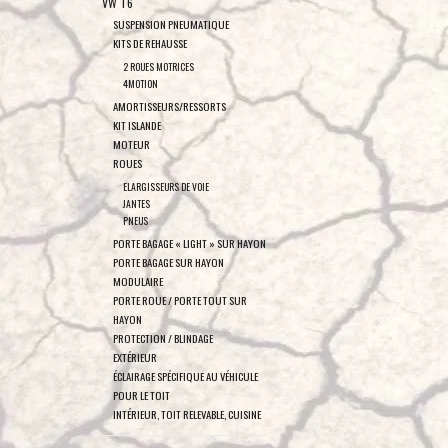
VW T6
SUSPENSION PNEUMATIQUE
KITS DE REHAUSSE
2 ROUES MOTRICES
4MOTION
AMORTISSEURS/RESSORTS
KIT ISLANDE
MOTEUR
ROUES
ELARGISSEURS DE VOIE
JANTES
PNEUS
PORTE BAGAGE « LIGHT » SUR HAYON
PORTE BAGAGE SUR HAYON
MODULAIRE
PORTE ROUE / PORTE TOUT SUR
HAYON
PROTECTION / BLINDAGE
EXTÉRIEUR
ÉCLAIRAGE SPÉCIFIQUE AU VÉHICULE
POUR LE TOIT
INTÉRIEUR, TOIT RELEVABLE, CUISINE