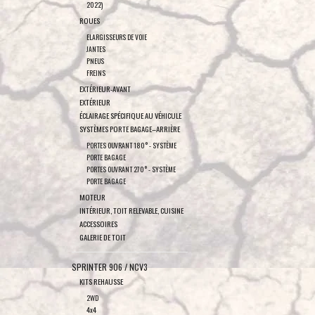
2022)
ROUES
ELARGISSEURS DE VOIE
JANTES
PNEUS
FREINS
EXTÉRIEUR-AVANT
EXTÉRIEUR
ÉCLAIRAGE SPÉCIFIQUE AU VÉHICULE
SYSTÈMES PORTE BAGAGE–ARRIÈRE
PORTES OUVRANT 180° - SYSTÈME
PORTE BAGAGE
PORTES OUVRANT 270° - SYSTÈME
PORTE BAGAGE
MOTEUR
INTÉRIEUR, TOIT RELEVABLE, CUISINE
ACCESSOIRES
GALERIE DE TOIT
SPRINTER 906 / NCV3
KITS REHAUSSE
2WD
4x4