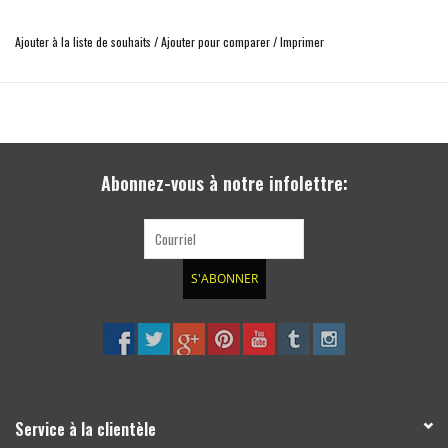
Cette pièce s'adapte parfaitement.
Ajouter à la liste de souhaits
/
Ajouter pour comparer
/
Imprimer
Fabriqué aux USA et de la plus haute qualité.
Aucun outil n'est requis pour l'installation.
Utilise du ruban 3M VHB (Very High Bond).
Installation facile.
Abonnez-vous à notre infolettre:
Fabriqué à partir de plastique TPO texturé.
Convient pour le Sprinter 906/NCV3
S'ABONNER
Service à la clientèle