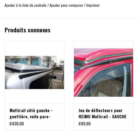
Ajouter à la liste de souhaits
/
Ajouter pour comparer
/
Imprimer
Produits connexes
Multirail côté gauche -
Jeu de déflecteurs pour
gouttière, voile pare-
REIMO Multirail - GAUCHE
soleil et fixation de barre
ou DROITE Pour
€430,00
€69,60
de toit et de store en un,
empattement court et
pour Ford Transit Custom
long