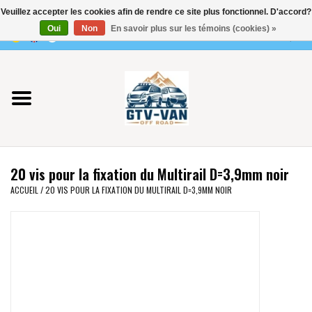
Veuillez accepter les cookies afin de rendre ce site plus fonctionnel. D'accord?
Utilisez
Oui
Non
En savoir plus sur les témoins (cookies) »
les
0 Articles - €0,00
flèches
Accueil
haut
et
bas
Vito / classe V - 447
pour
sélectionner
Viano /Vito 639
le
20 vis pour la fixation du Multirail D=3,9mm noir
résultat
VW T7 2025
ACCUEIL
/
20 VIS POUR LA FIXATION DU MULTIRAIL D=3,9MM NOIR
disponible.
Appuyez
VW T6
sur
Entrée
pour
VW T5
accéder
au
VW CRAFTER / MAN TGE