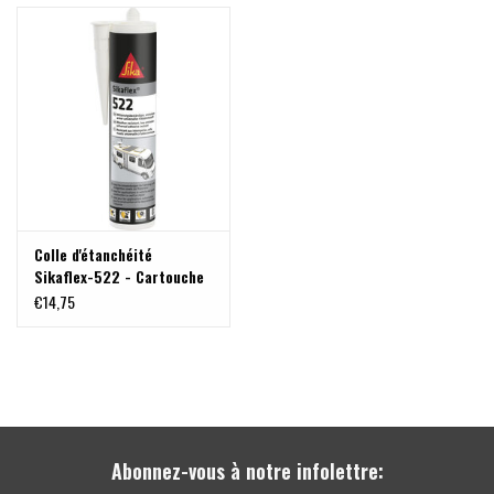
V710 empattement court
(KR/2830mm)
Colle d'étanchéité
Sikaflex-522 - Cartouche
300 ml - Gris/Blanc ou
€14,75
Noir
Abonnez-vous à notre infolettre: