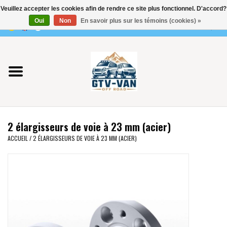
Veuillez accepter les cookies afin de rendre ce site plus fonctionnel. D'accord?
Utilisez
Oui
Non
En savoir plus sur les témoins (cookies) »
les
0 Articles - €0,00
flèches
Accueil
haut
et
bas
Vito / classe V - 447
pour
sélectionner
Viano /Vito 639
le
2 élargisseurs de voie à 23 mm (acier)
résultat
VW T7 2025
ACCUEIL
/
2 ÉLARGISSEURS DE VOIE À 23 MM (ACIER)
disponible.
Appuyez
VW T6
sur
Entrée
pour
VW T5
accéder
au
VW CRAFTER / MAN TGE