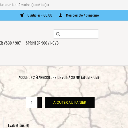
lus sur les témoins (cookies) »
0 Articles - €0,00
Mon compte / S'inscrire
Utilisez
les
ER VS30 / 907
SPRINTER 906 / NCV3
flèches
haut
et
bas
pour
ACCUEIL
/
2 ÉLARGISSEURS DE VOIE À 30 MM (ALUMINIUM)
sélectionner
le
résultat
+
AJOUTER AU PANIER
disponible.
-
Appuyez
sur
Évaluations
Entrée
(0)