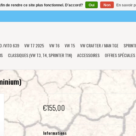
afin de rendre ce site plus fonctionnel. D'accord?
Oui
Non
En savoir p
O /VITO 639
VW T7 2025
VW T6
VW T5
VW CRAFTER / MAN TGE
SPRINT
NS
CLASSIQUES (VW T3, T4, SPRINTER T1N)
ACCESSOIRES
OFFRES SPÉCIALES
uminium)
€155,00
Informations