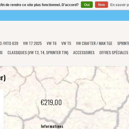
afin de rendre ce site plus fonctionnel. D'accord?
Oui
Non
En savoir p
O /VITO 639
VW T7 2025
VW T6
VW T5
VW CRAFTER / MAN TGE
SPRINT
NS
CLASSIQUES (VW T3, T4, SPRINTER T1N)
ACCESSOIRES
OFFRES SPÉCIALES
er)
€219,00
Informations