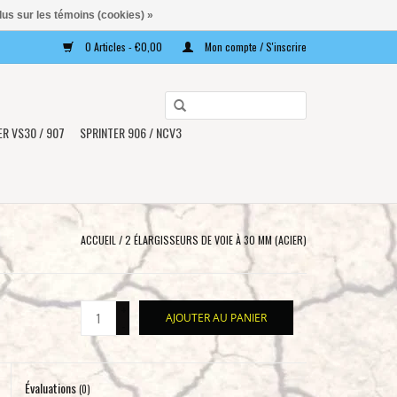
lus sur les témoins (cookies) »
0 Articles - €0,00
Mon compte / S'inscrire
Utilisez
les
ER VS30 / 907
SPRINTER 906 / NCV3
flèches
haut
et
bas
pour
ACCUEIL
/
2 ÉLARGISSEURS DE VOIE À 30 MM (ACIER)
sélectionner
le
résultat
+
AJOUTER AU PANIER
disponible.
-
Appuyez
sur
Évaluations
Entrée
(0)