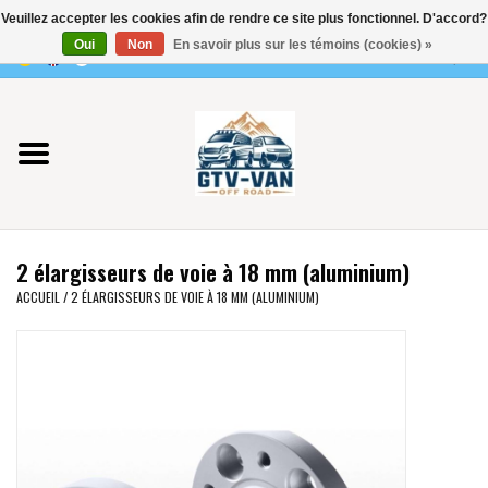
Veuillez accepter les cookies afin de rendre ce site plus fonctionnel. D'accord?
Utilisez
Oui
Non
En savoir plus sur les témoins (cookies) »
les
0 Articles - €0,00
flèches
Accueil
haut
et
bas
Vito / classe V - 447
pour
sélectionner
Viano /Vito 639
le
2 élargisseurs de voie à 18 mm (aluminium)
résultat
VW T7 2025
ACCUEIL
/
2 ÉLARGISSEURS DE VOIE À 18 MM (ALUMINIUM)
disponible.
Appuyez
VW T6
sur
Entrée
pour
VW T5
accéder
au
VW CRAFTER / MAN TGE