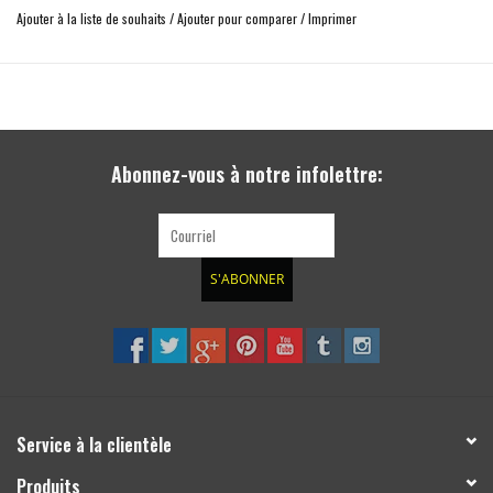
stabilité directionelle accrue
Ajouter à la liste de souhaits
/
Ajouter pour comparer
/
Imprimer
plus grande stabilité en devers et en virage
permet de passer des chaînes neige
compense le centre de gravité plus haut d'un 4x4 rehaussé
avec certificat de homologation TÜV et de résistance du matériel
esthéthique
Abonnez-vous à notre infolettre:
S'ABONNER
Service à la clientèle
Produits