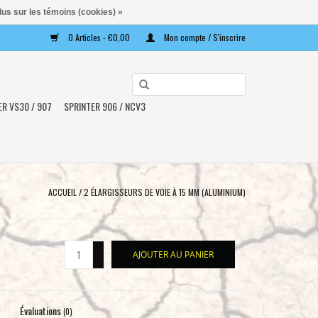
lus sur les témoins (cookies) »
0 Articles - €0,00
Mon compte / S'inscrire
Utilisez
les
ER VS30 / 907
SPRINTER 906 / NCV3
flèches
haut
et
bas
pour
ACCUEIL
/
2 ÉLARGISSEURS DE VOIE À 15 MM (ALUMINIUM)
sélectionner
le
résultat
+
AJOUTER AU PANIER
disponible.
-
Appuyez
sur
Évaluations
Entrée
(0)