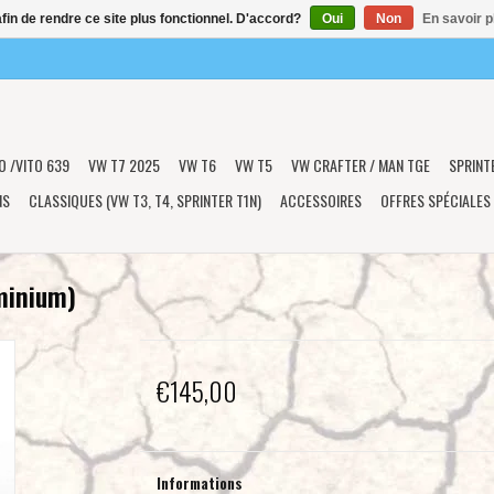
afin de rendre ce site plus fonctionnel. D'accord?
Oui
Non
En savoir p
O /VITO 639
VW T7 2025
VW T6
VW T5
VW CRAFTER / MAN TGE
SPRINT
NS
CLASSIQUES (VW T3, T4, SPRINTER T1N)
ACCESSOIRES
OFFRES SPÉCIALES
minium)
€145,00
Informations