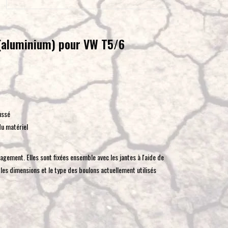
pour
accéder
au
 (aluminium) pour VW T5/6
résultat
de
recherche
sélectionné.
Les
utilisateurs
ussé
d'appareils
du matériel
tactiles
peuvent
ement. Elles sont fixées ensemble avec les jantes à l'aide de
se
 les dimensions et le type des boulons actuellement utilisés
servir
de
gestes
tels
que