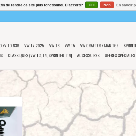
afin de rendre ce site plus fonctionnel. D'accord?
Oui
Non
En savoir p
O /VITO 639
VW T7 2025
VW T6
VW T5
VW CRAFTER / MAN TGE
SPRINT
NS
CLASSIQUES (VW T3, T4, SPRINTER T1N)
ACCESSOIRES
OFFRES SPÉCIALES
FORCÉ (HD)
 de TWIN-
JECT
c une charge
00 kg ou une
California.