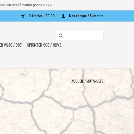
lus sur les témoins (cookies) »
0 Articles - €0,00
Mon compte / S'inscrire
Utilisez
les
ER VS30 / 907
SPRINTER 906 / NCV3
flèches
haut
et
bas
pour
ACCUEIL
/
MOTS-CLÉS
sélectionner
le
résultat
disponible.
Appuyez
sur
Entrée