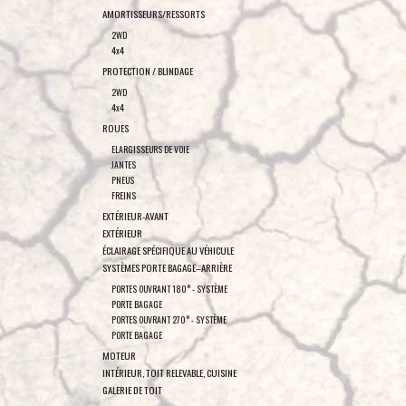
AMORTISSEURS/RESSORTS
2WD
4x4
PROTECTION / BLINDAGE
2WD
4x4
ROUES
ELARGISSEURS DE VOIE
JANTES
PNEUS
FREINS
EXTÉRIEUR-AVANT
EXTÉRIEUR
ÉCLAIRAGE SPÉCIFIQUE AU VÉHICULE
SYSTÈMES PORTE BAGAGE–ARRIÈRE
PORTES OUVRANT 180° - SYSTÈME
PORTE BAGAGE
PORTES OUVRANT 270° - SYSTÈME
PORTE BAGAGE
MOTEUR
INTÉRIEUR, TOIT RELEVABLE, CUISINE
GALERIE DE TOIT