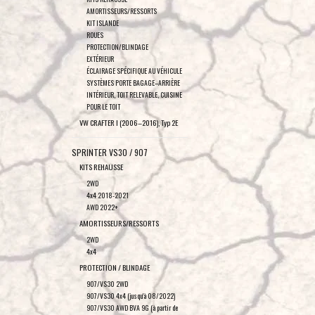
AMORTISSEURS/RESSORTS
KIT ISLANDE
ROUES
PROTECTION/BLINDAGE
EXTÉRIEUR
ÉCLAIRAGE SPÉCIFIQUE AU VÉHICULE
SYSTÈMES PORTE BAGAGE–ARRIÈRE
INTÉRIEUR, TOIT RELEVABLE, CUISINE
POUR LE TOIT
VW CRAFTER I (2006–2016), Typ 2E
SPRINTER VS30 / 907
KITS REHAUSSE
2WD
4x4 2018-2021
AWD 2022+
AMORTISSEURS/RESSORTS
2WD
4x4
PROTECTION / BLINDAGE
907/VS30 2WD
907/VS30 4x4 (jusqu'à 08/2022)
907/VS30 AWD BVA 9G (à partir de