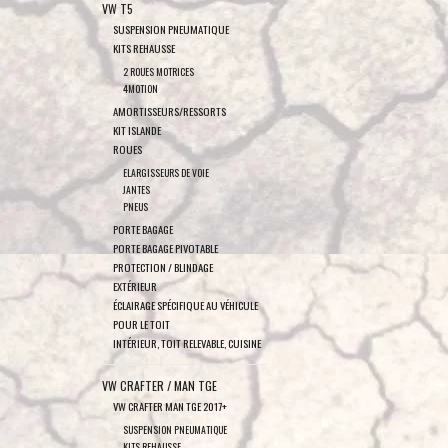
VW T5
SUSPENSION PNEUMATIQUE
KITS REHAUSSE
2 ROUES MOTRICES
4MOTION
AMORTISSEURS/RESSORTS
KIT ISLANDE
ROUES
ELARGISSEURS DE VOIE
JANTES
PNEUS
PORTE BAGAGE
PORTE BAGAGE PIVOTABLE
PROTECTION / BLINDAGE
EXTÉRIEUR
ÉCLAIRAGE SPÉCIFIQUE AU VÉHICULE
POUR LE TOIT
INTÉRIEUR, TOIT RELEVABLE, CUISINE
VW CRAFTER / MAN TGE
VW CRAFTER MAN TGE 2017+
SUSPENSION PNEUMATIQUE
KITS REHAUSSE