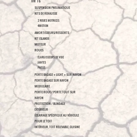
VW T6
SUSPENSION PNEUMATIQUE
KITS DE REHAUSSE
2 ROUES MOTRICES
4MOTION
AMORTISSEURS/RESSORTS
KIT ISLANDE
MOTEUR
ROUES
ELARGISSEURS DE VOIE
JANTES
PNEUS
PORTE BAGAGE « LIGHT » SUR HAYON
PORTE BAGAGE SUR HAYON
MODULAIRE
PORTE ROUE / PORTE TOUT SUR
HAYON
PROTECTION / BLINDAGE
EXTÉRIEUR
ÉCLAIRAGE SPÉCIFIQUE AU VÉHICULE
POUR LE TOIT
INTÉRIEUR, TOIT RELEVABLE, CUISINE