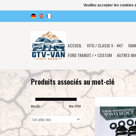
Veuillez accepter les cookies 
ACCUEIL
VITO / CLASSE V - 447
VIAN
FORD TRANSIT / + CUSTOM
AUTRES VA
Produits associés au mot-clé
KIT DE RESSORTS REN
POUR ESSIEU ARRIÈRE,
Min: €
0
Max: €
550
MONOTUBE PRO
Pour VW T5, T6, T6.1 ave
permanente d'au moins 3
extension, ou modèles 