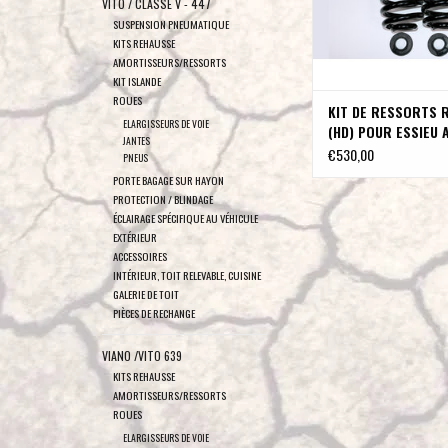
VITO / CLASSE V - 447
AJOUTER AU PA
SUSPENSION PNEUMATIQUE
KITS REHAUSSE
AMORTISSEURS/RESSORTS
KIT ISLANDE
ROUES
KIT DE RESSORTS 
ELARGISSEURS DE VOIE
(HD) POUR ESSIEU 
JANTES
de TWIN-MONOTUB
€530,00
PNEUS
PROJECT
PORTE BAGAGE SUR HAYON
PROTECTION / BLINDAGE
ÉCLAIRAGE SPÉCIFIQUE AU VÉHICULE
EXTÉRIEUR
ACCESSOIRES
INTÉRIEUR, TOIT RELEVABLE, CUISINE
GALERIE DE TOIT
PIÈCES DE RECHANGE
VIANO /VITO 639
KITS REHAUSSE
AMORTISSEURS/RESSORTS
ROUES
ELARGISSEURS DE VOIE