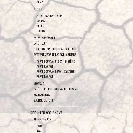
2022)
ROUES
ELARGISSEURS DE VOIE
JANTES
PNEUS
FREINS
EXTÉRIEUR-AVANT
EXTÉRIEUR
ÉCLAIRAGE SPÉCIFIQUE AU VÉHICULE
SYSTÈMES PORTE BAGAGE–ARRIÈRE
PORTES OUVRANT 180° - SYSTÈME
PORTE BAGAGE
PORTES OUVRANT 270° - SYSTÈME
PORTE BAGAGE
MOTEUR
INTÉRIEUR, TOIT RELEVABLE, CUISINE
ACCESSOIRES
GALERIE DE TOIT
SPRINTER 906 / NCV3
KITS REHAUSSE
2WD
4x4