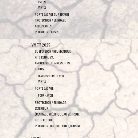
PNEUS
JANTES
PORTE BAGAGE SUR HAYON
PROTECTION / BLINDAGE
ACCESSOIRES
INTÉRIEUR, CUISINE
VW T7 2025
SUSPENSION PNEUMATIQUE
KITS REHAUSSE
AMORTISSEURS/RESSORTS
ROUES
ELARGISSEURS DE VOIE
JANTES
PORTE BAGAGE
POUR HAYON
PROTECTION / BLINDAGE
EXTÉRIEUR
ÉCLAIRAGE SPÉCIFIQUE AU VÉHICULE
POUR LE TOIT
INTÉRIEUR, TOIT RELEVABLE, CUISINE