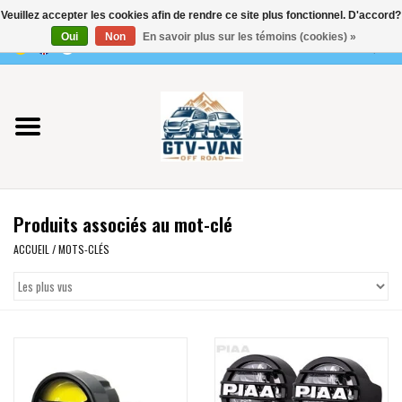
Veuillez accepter les cookies afin de rendre ce site plus fonctionnel. D'accord?
Utilisez
Oui
Non
En savoir plus sur les témoins (cookies) »
les
0 Articles - €0,00
flèches
Accueil
haut
et
bas
Vito / classe V - 447
pour
sélectionner
Viano /Vito 639
le
Produits associés au mot-clé
résultat
VW T7 2025
disponible.
ACCUEIL
/
MOTS-CLÉS
Appuyez
VW T6
sur
Entrée
pour
VW T5
accéder
au
VW CRAFTER / MAN TGE