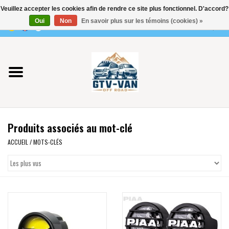
Veuillez accepter les cookies afin de rendre ce site plus fonctionnel. D'accord?
Utilisez
Oui
Non
En savoir plus sur les témoins (cookies) »
les
0 Articles - €0,00
flèches
Accueil
haut
et
bas
Vito / classe V - 447
pour
sélectionner
Viano /Vito 639
le
Produits associés au mot-clé
résultat
VW T7 2025
disponible.
ACCUEIL
/
MOTS-CLÉS
Appuyez
VW T6
sur
Entrée
pour
VW T5
accéder
au
VW CRAFTER / MAN TGE