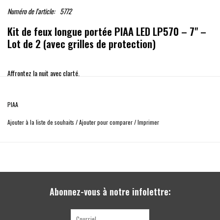
Numéro de l'article:
5772
Kit de feux longue portée PIAA LED LP570 – 7" –
Lot de 2 (avec grilles de protection)
Affrontez la nuit avec clarté.
Fini les routes invisibles. Grâce à la technologie RFT (Reflector Facing
Technology), les feux longue portée PIAA LP570 de 7 pouces transforment
PIAA
l’obscurité en une lumière puissante et maîtrisée. L’éclairage devient un
véritable atout de sécurité.
Ajouter à la liste de souhaits
/
Ajouter pour comparer
/
Imprimer
Pourquoi vous allez les adopter :
Lumière comme en plein jour
: Température de couleur 6000K pour un blanc
naturel, réduisant la fatigue visuelle.
Technologie intégrée
: Pas besoin de contrôleur externe, tout est dans le
boîtier.
Abonnez-vous à notre infolettre:
Solidité absolue
: Boîtier en aluminium moulé + lentille en polycarbonate,
conçus pour les pires conditions.