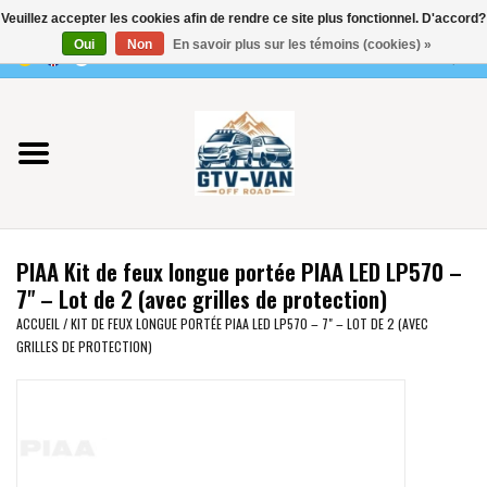
Veuillez accepter les cookies afin de rendre ce site plus fonctionnel. D'accord?
Utilisez
Oui
Non
En savoir plus sur les témoins (cookies) »
les
0 Articles - €0,00
flèches
Accueil
haut
et
bas
Vito / classe V - 447
pour
sélectionner
Viano /Vito 639
le
PIAA Kit de feux longue portée PIAA LED LP570 –
résultat
VW T7 2025
7" – Lot de 2 (avec grilles de protection)
disponible.
ACCUEIL
/
KIT DE FEUX LONGUE PORTÉE PIAA LED LP570 – 7" – LOT DE 2 (AVEC
Appuyez
GRILLES DE PROTECTION)
VW T6
sur
Entrée
pour
VW T5
accéder
au
VW CRAFTER / MAN TGE