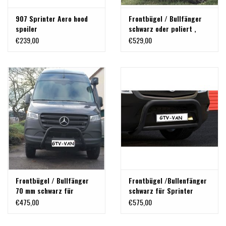
907 Sprinter Aero hood
Frontbügel / Bullfänger
spoiler
schwarz oder poliert ,
/Motorhaubenaufsatz
MERCEDES-BENZ Sprinter
€239,00
€529,00
907/VS30 ab 06/2018
Frontbügel / Bullfänger
Frontbügel /Bullenfänger
70 mm schwarz für
schwarz für Sprinter
MERCEDES-BENZ Sprinter
907/VS30 ab 06/2018
€475,00
€575,00
907/VS30 ab 06/2018