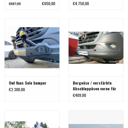
für MB Sprinter 907
€650,00
€4.750,00
€687,00
(einschließlich AWD) von
OWL VANS
Owl Vans Solo bumper
Bergeöse / verstärkte
Abschleppösen vorne für
€2.300,00
VW Crafter /Mercedes
€409,00
Sprinter