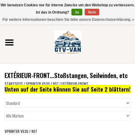
Wir benutzen Cookies nur für interne Zwecke um den Webshop zu verbessern.
Verwende
Ist das in Ordnung?
Ja
Nein
die
0 Artikel - €0,00
Für weitere Informationen beachten Sie bitte unsere Datenschutzerklärung. »
Pfeile
Startseite
nach
oben
und
Vito / V-Klasse 447
unten,
um
Viano /Vito 639
das
EXTÉRIEUR-FRONT...Stoßstangen, Seilwinden, etc
verfügbare
VW T7 2025
Ergebnis
STARTSEITE
/
SPRINTER VS30 / 907
/
EXTÉRIEUR-FRONT
Unten auf der Seite können Sie auf Seite 2 blättern!
auszuwählen.
VW T6
Drücke
die
Eingabetaste,
VW T5
um
zum
VW CRAFTER / MAN TGE
SPRINTER VS30 / 907