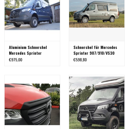
Aluminium Schnorchel
Schnorchel für Mercedes
Mercedes Sprinter
Sprinter 907/910/VS30
907/VS30
(2018+)
€975,00
€598,80