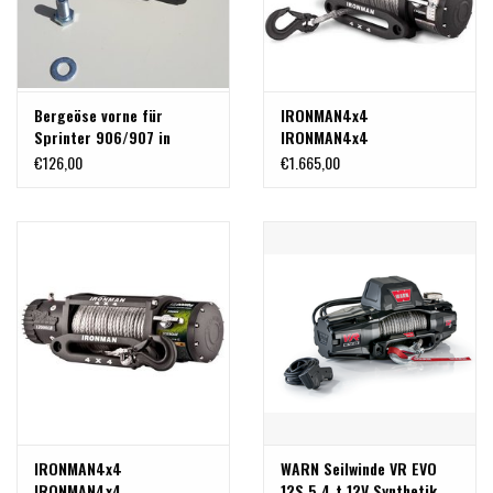
Bergeöse vorne für
IRONMAN4x4
Sprinter 906/907 in
IRONMAN4x4
Kombination mit den
Monsterwinch 4,3 T
€126,00
€1.665,00
Seilwindenplatten
Seilwinde mit
KMT010, KMT030 oder
Synthetikseil
KMT033
IRONMAN4x4
WARN Seilwinde VR EVO
IRONMAN4x4
12S 5,4 t 12V Synthetik