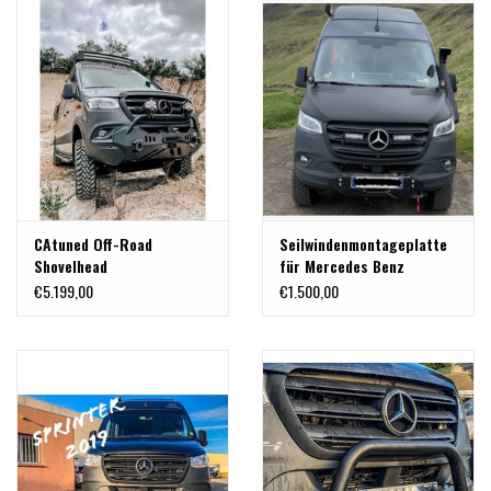
BULLBAR UND BERGEÖSEN
CAtuned Off-Road
Seilwindenmontageplatte
Shovelhead
für Mercedes Benz
Seilwindenstoßstange für
Sprinter 907/VS30 alle
€5.199,00
€1.500,00
Sprinter 907/VS30 2019+
Varianten inklusive AWD