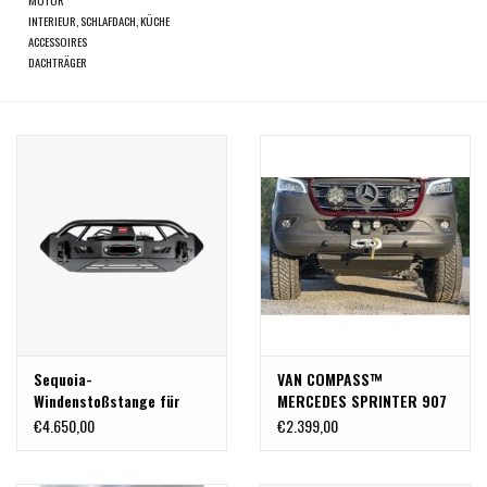
INTERIEUR, SCHLAFDACH, KÜCHE
ACCESSOIRES
DACHTRÄGER
Sequoia-
VAN COMPASS™
Windenstoßstange für
MERCEDES SPRINTER 907
Mercedes Sprinter W907-
(2019-2022 und AWD
€4.650,00
€2.399,00
Modelle (AWD, 4×4 und
2022+)
RWD) von DVP
WINDENHALTERUNG MIT