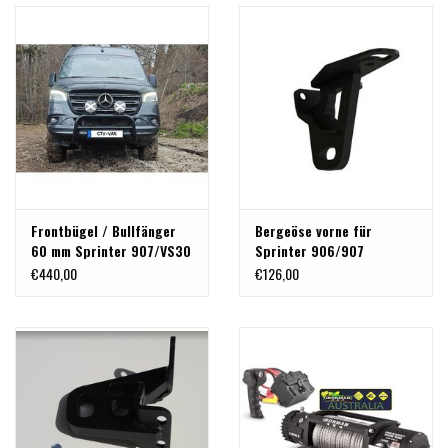
Frontbügel / Bullfänger
Bergeöse vorne für
60 mm Sprinter 907/VS30
Sprinter 906/907
ab 06/2018 in Version
€440,00
€126,00
poliert oder schwarz