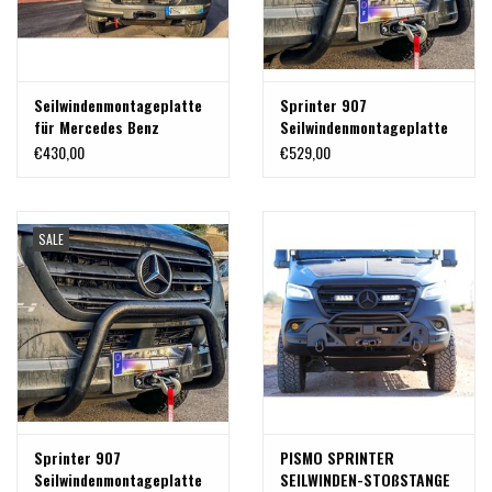
Seilwindenmontageplatte
Sprinter 907
für Mercedes Benz
Seilwindenmontageplatte
Sprinter 906/NCV3 und
€430,00
€529,00
907/VS30 mit
Schaltgetriebe
SALE
Sprinter 907
PISMO SPRINTER
Seilwindenmontageplatte
SEILWINDEN-STOßSTANGE