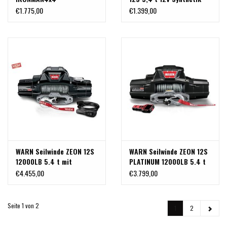
Monsterwinch Seilwinde
Seil 27.4M / 9.5MM
€1.775,00
€1.399,00
mit 5,4 T Synthetikseil
WARN Seilwinde ZEON 12S
WARN Seilwinde ZEON 12S
12000LB 5.4 t mit
PLATINUM 12000LB 5.4 t
Spydura Kunststoffseil
mit Spydura
€4.455,00
€3.799,00
Kunststoffseil
Seite 1 von 2
1
2