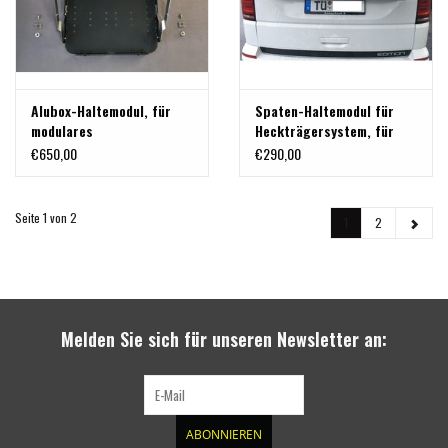
Alubox-Haltemodul, für
Spaten-Haltemodul für
modulares
Heckträgersystem, für
Heckträgersystem am VW
FisKars Xact
€650,00
€290,00
T5/T6 , MB Vito oder
andere
Seite 1 von 2
1
2
Melden Sie sich für unseren Newsletter an:
ABONNIEREN