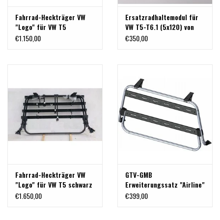
Fahrrad-Heckträger VW
Ersatzradhaltemodul für
"Logo" für VW T5
VW T5-T6.1 (5x120) von
TERRANGER
€1.150,00
€350,00
Fahrrad-Heckträger VW
GTV-GMB
"Logo" für VW T5 schwarz
Erweiterungssatz "Airline"
pulverbeschichtet
mit Airlinesystem für
€1.650,00
€399,00
Fahradträger VW T5/T6
logo - zur Aufrüstung zum