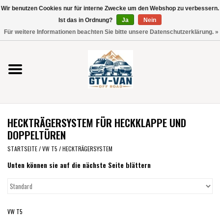
Wir benutzen Cookies nur für interne Zwecke um den Webshop zu verbessern.
Verwende
Ist das in Ordnung?
Ja
Nein
die
0 Artikel - €0,00
Für weitere Informationen beachten Sie bitte unsere Datenschutzerklärung. »
Pfeile
Startseite
nach
oben
und
Vito / V-Klasse 447
unten,
um
Viano /Vito 639
das
HECKTRÄGERSYSTEM FÜR HECKKLAPPE UND
verfügbare
VW T7 2025
DOPPELTÜREN
Ergebnis
auszuwählen.
STARTSEITE
/
VW T5
/
HECKTRÄGERSYSTEM
VW T6
Drücke
Unten können sie auf die nächste Seite blättern
die
Eingabetaste,
VW T5
um
zum
VW T5
VW CRAFTER / MAN TGE