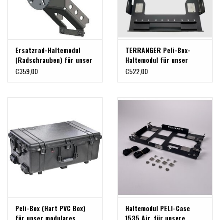
Ersatzrad-Haltemodul
TERRANGER Peli-Box-
(Radschrauben) für unser
Haltemodul für unser
modulares GTV-GMB
modulares
€359,00
€522,00
Heckträgersystem
Heckträgersystem für VW
"classic" für VW T5/T6
T5/T6 und MB
Vito/Viano/V-Klasse und
andere
Peli-Box (Hart PVC Box)
Haltemodul PELI-Case
für unser modulares
1535 Air, für unsere