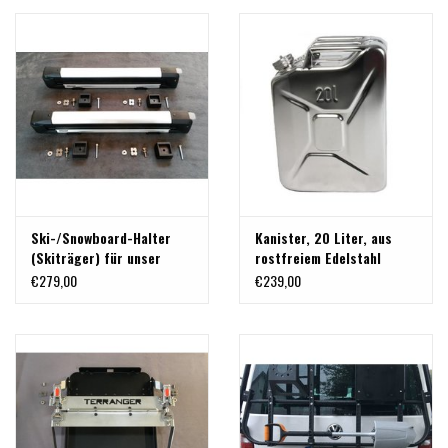
Ski-/Snowboard-Halter
Kanister, 20 Liter, aus
(Skiträger) für unser
rostfreiem Edelstahl
modulares
€279,00
€239,00
Heckträgersystem für VW
T5/T6 und MB Vito