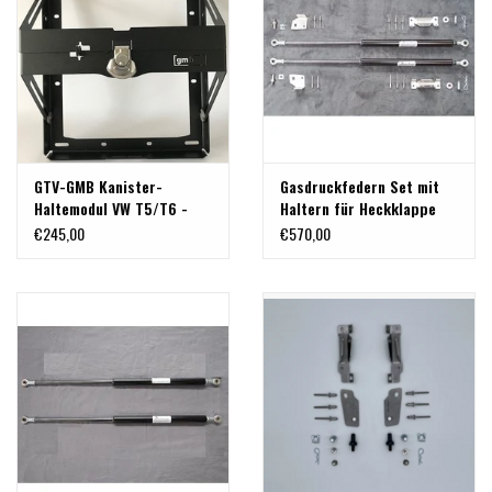
GTV-GMB Kanister-
Gasdruckfedern Set mit
Haltemodul VW T5/T6 -
Haltern für Heckklappe
schwarz
VW T5 "verstärkt" bis
€245,00
€570,00
1500 N