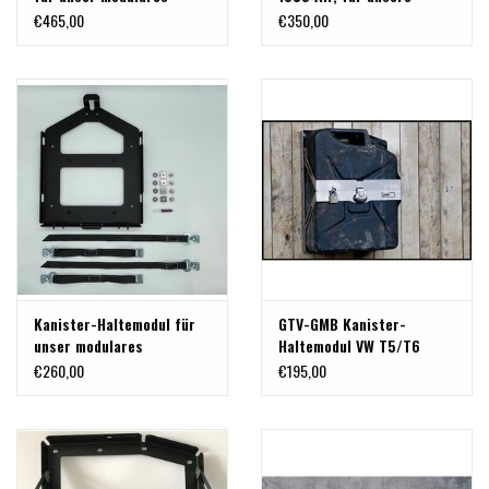
Heckträgersystem für VW
Heckträgersysteme
€465,00
€350,00
T5/T6 und MB Vito/Viano
Kanister-Haltemodul für
GTV-GMB Kanister-
unser modulares
Haltemodul VW T5/T6
Heckträgersystem für VW
€260,00
€195,00
T5/T6 und MB Vito/Viano