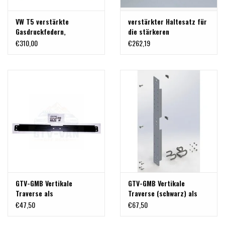
VW T5 verstärkte
verstärkter Haltesatz für
Gasdruckfedern,
die stärkeren
700...1500 N, zum Tausch
Gasfedern passend für die
€310,00
€262,19
Heckklappe des VW
T5, von TERRANGER
GTV-GMB Vertikale
GTV-GMB Vertikale
Traverse als
Traverse (schwarz) als
Systemerweiterung
Systemerweiterung für
€47,50
€67,50
(schwarz)
Systemheck "Airline"