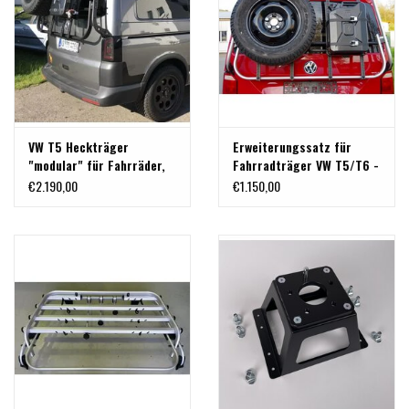
VW T5 Heckträger
Erweiterungssatz für
"modular" für Fahrräder,
Fahrradträger VW T5/T6 -
Ersatzrad, Kanister, usw.
zur Aufrüstung zum
€2.190,00
€1.150,00
universellen Heckträger