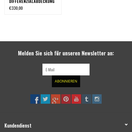
DIFFERENZIALABDECKUNG
– SPRINTER 906 &907
€330,00
VON VAN COMPASS
Melden Sie sich für unseren Newsletter an:
ABONNIEREN
Kundendienst