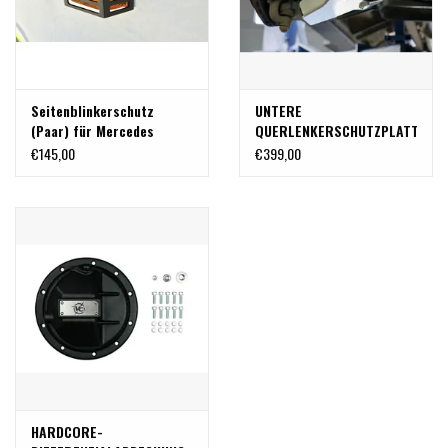
Seitenblinkerschutz
UNTERE
(Paar) für Mercedes
QUERLENKERSCHUTZPLATTEN
Sprinter 906/907
VORNE - für SPRINTER
€145,00
€399,00
(906/907) von VAN
COMPASS
HARDCORE-