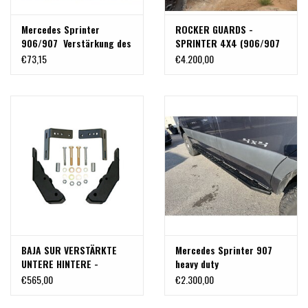
Mercedes Sprinter
ROCKER GUARDS -
906/907 Verstärkung des
SPRINTER 4X4 (906/907
hinteren oberen
3.665m RADSTAND) VON
€73,15
€4.200,00
Stoßdämpferbefestigungspunktes
VAN COMPASS
BAJA SUR VERSTÄRKTE
Mercedes Sprinter 907
UNTERE HINTERE -
heavy duty
STOßDÄMPFER
Seitenschwellerschutz mit
€565,00
€2.300,00
HALTERUNGEN für
Trittstufe für mittleren
SPRINTER 906/907
Radstand (3924 mm)