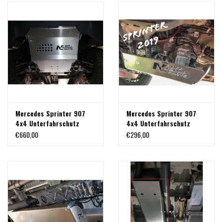
Lenkgetriebe + vordere
Bergeösen
Mercedes Sprinter 907
Mercedes Sprinter 907
4x4 Unterfahrschutz
4x4 Unterfahrschutz
Motor Alu 8 mm
Verteilergetriebe Alu 8
€660,00
€296,00
mm