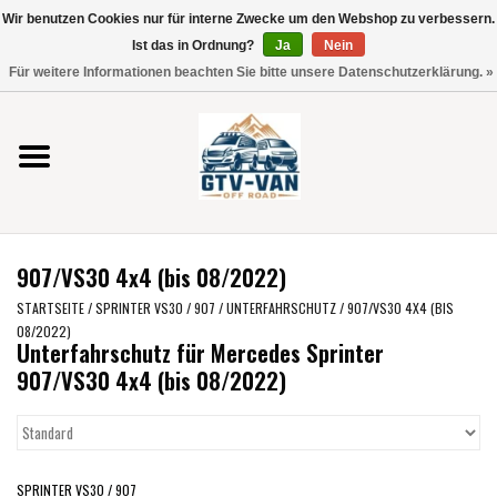
Wir benutzen Cookies nur für interne Zwecke um den Webshop zu verbessern.
Verwende
Ist das in Ordnung?
Ja
Nein
die
0 Artikel - €0,00
Für weitere Informationen beachten Sie bitte unsere Datenschutzerklärung. »
Pfeile
Startseite
nach
oben
und
Vito / V-Klasse 447
unten,
um
Viano /Vito 639
das
907/VS30 4x4 (bis 08/2022)
verfügbare
VW T7 2025
Ergebnis
STARTSEITE
/
SPRINTER VS30 / 907
/
UNTERFAHRSCHUTZ
/
907/VS30 4X4 (BIS
08/2022)
auszuwählen.
Unterfahrschutz für Mercedes Sprinter
VW T6
Drücke
907/VS30 4x4 (bis 08/2022)
die
Eingabetaste,
VW T5
um
zum
VW CRAFTER / MAN TGE
SPRINTER VS30 / 907