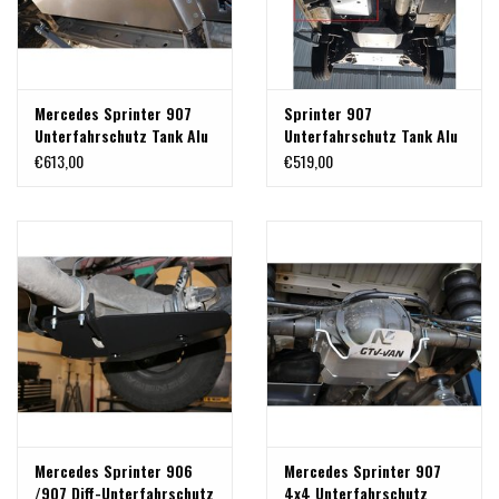
Mercedes Sprinter 907
Sprinter 907
Unterfahrschutz Tank Alu
Unterfahrschutz Tank Alu
6 mm
6 mm
€613,00
€519,00
Mercedes Sprinter 906
Mercedes Sprinter 907
/907 Diff-Unterfahrschutz
4x4 Unterfahrschutz