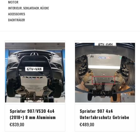
MOTOR
INTERIEUR, SCHLAFDACH, KÜCHE
ACCESSOIRES
DACHTRÄGER
Sprinter 907/VS30 4x4
Sprinter 907 4x4
(2018+) 8 mm Aluminium
Unterfahrschutz Getriebe
Unterfahrschutz für
und Verteilergetriebe Alu
€839,00
€489,00
Motor, Kühler,
8 mm
Frontdifferential und