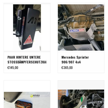
(2007+) Einzelbereift von
VAN COMPASS
PAAR HINTERE UNTERE
Mercedes Sprinter
STOSSDÄMPFERSCHUTZKAPPEN
906/907 4x4
für MERCEDES SPRINTER
Unterfahrschutz
€145,00
€365,00
906/907
Hinterachsdifferential Alu
8 mm