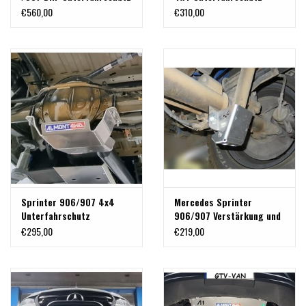
Hinterachsdifferential
Hinterachsdifferential Alu
€560,00
€310,00
Stahl 5mm
8 mm
Sprinter 906/907 4x4
Mercedes Sprinter
Unterfahrschutz
906/907 Verstärkung und
Hinterachsdifferential Alu
Schutzplatte für die
€295,00
€219,00
6 mm
hintere untere
Stoßdämpferbefestigung