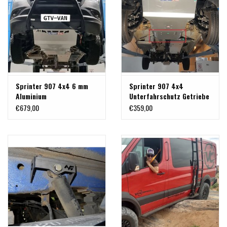
Sprinter 907 4x4 6 mm
Sprinter 907 4x4
Aluminium
Unterfahrschutz Getriebe
Unterfahrschutz für
und Verteilergetriebe Alu
€679,00
€359,00
Motor, Kühler,
6 mm
Frontdifferential