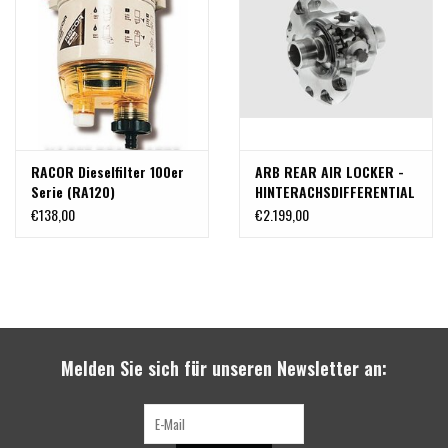
RACOR Dieselfilter 100er
ARB REAR AIR LOCKER -
Serie (RA120)
HINTERACHSDIFFERENTIAL
SPERRE NACHRÜSTSATZ
€138,00
€2.199,00
für Mercedes Sprinter
906/907
Melden Sie sich für unseren Newsletter an: