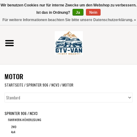
Wir benutzen Cookies nur für interne Zwecke um den Webshop zu verbessern.
Verwende
Ist das in Ordnung?
Ja
Nein
die
0 Artikel - €0,00
Für weitere Informationen beachten Sie bitte unsere Datenschutzerklärung. »
Pfeile
Startseite
nach
oben
und
Vito / V-Klasse 447
unten,
um
Viano /Vito 639
das
MOTOR
verfügbare
VW T7 2025
Ergebnis
STARTSEITE
/
SPRINTER 906 / NCV3
/
MOTOR
auszuwählen.
VW T6
Drücke
die
SPRINTER 906 / NCV3
Eingabetaste,
VW T5
FAHRWERK-HÖHERLEGUNG
um
2WD
zum
VW CRAFTER / MAN TGE
4x4