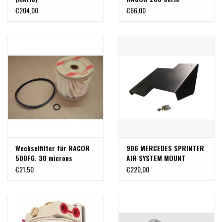
(RA230). 10µ
€204,00
€66,00
Wechselfilter für RACOR
906 MERCEDES SPRINTER
500FG. 30 microns
AIR SYSTEM MOUNT
€21,50
€220,00