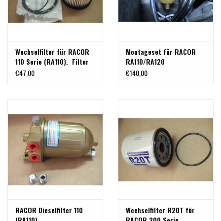
Wechselfilter für RACOR
Montageset für RACOR
110 Serie (RA110). Filter
RA110/RA120
10 microns.
Dieselvorfilter für
€47,00
€140,00
Sprinter 906
RACOR Dieselfilter 110
Wechselfilter R20T für
(RA110)
RACOR 200 Serie