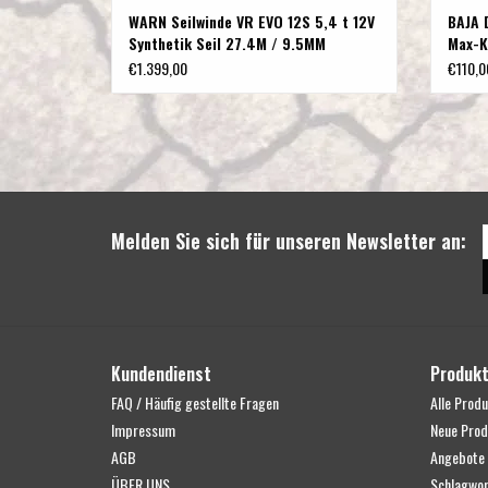
WARN Seilwinde VR EVO 12S 5,4 t 12V
BAJA 
Synthetik Seil 27.4M / 9.5MM
Max-K
€1.399,00
€110,0
Melden Sie sich für unseren Newsletter an:
Kundendienst
Produk
FAQ / Häufig gestellte Fragen
Alle Prod
Impressum
Neue Prod
AGB
Angebote
ÜBER UNS
Schlagwor