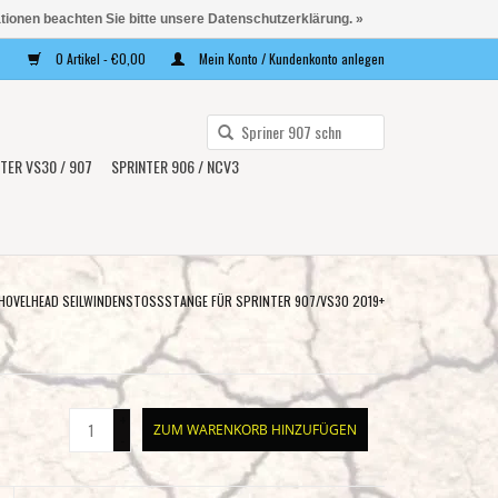
ationen beachten Sie bitte unsere Datenschutzerklärung. »
0 Artikel - €0,00
Mein Konto / Kundenkonto anlegen
Verwende
die
TER VS30 / 907
SPRINTER 906 / NCV3
Pfeile
nach
oben
und
unten,
HOVELHEAD SEILWINDENSTOSSSTANGE FÜR SPRINTER 907/VS30 2019+
um
das
verfügbare
Ergebnis
+
ZUM WARENKORB HINZUFÜGEN
auszuwählen.
-
Drücke
die