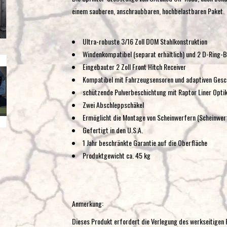
einem sauberen, anschraubbaren, hochbelastbaren Paket.
Ultra-robuste 3/16 Zoll DOM Stahlkonstruktion
Windenkompatibel (separat erhältlich) und 2 D-Ring-B
Eingebauter 2 Zoll Front Hitch Receiver
Kompatibel mit Fahrzeugsensoren und adaptiven Gesc
schützende Pulverbeschichtung mit Raptor Liner Opti
Zwei Abschleppschäkel
Ermöglicht die Montage von Scheinwerfern (Scheinwerf
Gefertigt in den U.S.A.
1 Jahr beschränkte Garantie auf die Oberfläche
Produktgewicht ca. 45 kg
Anmerkung:
Dieses Produkt erfordert die Verlegung des werkseitigen