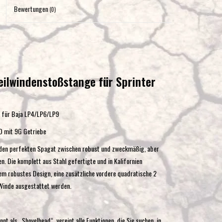
Eingabetaste,
Bewertungen
(0)
um
zum
ausgewählten
Suchergebnis
zu
ilwindenstoßstange für Sprinter
gelangen.
Benutzer
von
er für Baja LP4/LP6/LP9
Touchgeräten
D mit 9G Getriebe
können
Touch-
 den perfekten Spagat zwischen robust und zweckmäßig, aber
und
en. Die komplett aus Stahl gefertigte und in Kalifornien
Streichgesten
m robustes Design, eine zusätzliche vordere quadratische 2
verwenden.
 Winde ausgestattet werden.
 als „Shovelhead“, vereint alle Funktionen, die Sie suchen, in