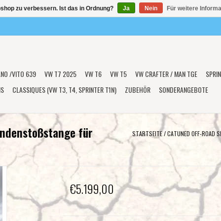
shop zu verbessern. Ist das in Ordnung?
Ja
Nein
Für weitere Inform
ANO /VITO 639
VW T7 2025
VW T6
VW T5
VW CRAFTER / MAN TGE
SPRIN
NS
CLASSIQUES (VW T3, T4, SPRINTER T1N)
ZUBEHÖR
SONDERANGEBOTE
indenstoßstange für
STARTSEITE
/
CATUNED OFF-ROAD S
€5.199,00