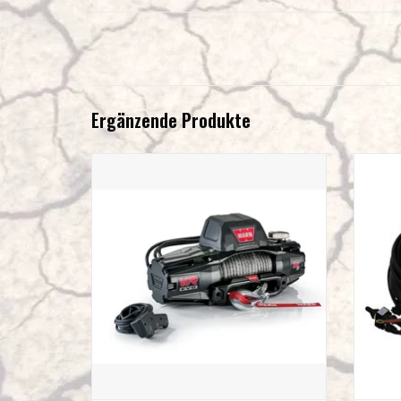
Ergänzende Produkte
WARN Seilwinde VR EVO 12S 5,4 t 12V Synthetik
BAJ
Seil 27.4M / 9.5MM
ZUM WARENKORB HINZUFÜGEN