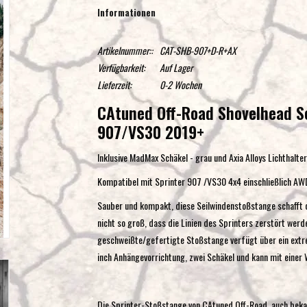
Informationen
Artikelnummer::
CAT-SHB-907+D-R+AX
Verfügbarkeit:
Auf Lager
Lieferzeit:
0-2 Wochen
CAtuned Off-Road Shovelhead Se
907/VS30 2019+
Inklusive MadMax Schäkel - grau und Axia Alloys Lichthalt
Kompatibel mit Sprinter 907 /VS30 4x4 einschließlich AW
Sauber und kompakt, diese Seilwindenstoßstange schafft
nicht so groß, dass die Linien des Sprinters zerstört werd
geschweißte/gefertigte Stoßstange verfügt über ein extre
inch Anhängevorrichtung, zwei Schäkel und kann mit einer
Die Sprinter-Stoßstange von CAtuned Off-Road, auch bekannt