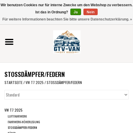
Wir benutzen Cookies nur für interne Zwecke um den Webshop zu verbessern.
Verwende
Ist das in Ordnung?
Ja
Nein
die
0 Artikel - €0,00
Für weitere Informationen beachten Sie bitte unsere Datenschutzerklärung. »
Pfeile
Startseite
nach
oben
und
Vito / V-Klasse 447
unten,
um
Viano /Vito 639
das
STOSSDÄMPFER/FEDERN
verfügbare
VW T7 2025
Ergebnis
STARTSEITE
/
VW T7 2025
/
STOSSDÄMPFER/FEDERN
auszuwählen.
VW T6
Drücke
die
VW T7 2025
Eingabetaste,
VW T5
LUFTFAHRWERK
um
FAHRWERK-HÖHERLEGUNG
zum
STOSSDÄMPFER/FEDERN
VW CRAFTER / MAN TGE
RÄDER