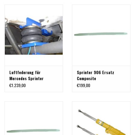
(PAAR)
Luftfederung für
Sprinter 906 Ersatz
Mercedes Sprinter
Composite
906/NCV3 2WD
Frontblattfeder
€1.239,00
€199,00