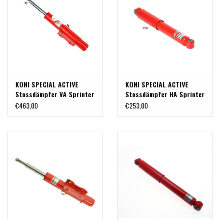
KONI SPECIAL ACTIVE
KONI SPECIAL ACTIVE
Stossdämpfer VA Sprinter
Stossdämpfer HA Sprinter
(906) 5T 2WD
(906) 5T 2WD
€463,00
€253,00