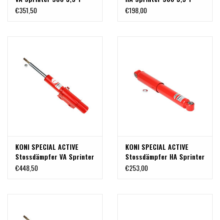
2WD
2WD
€351,50
€198,00
KONI SPECIAL ACTIVE
KONI SPECIAL ACTIVE
Stossdämpfer VA Sprinter
Stossdämpfer HA Sprinter
(906) 3.5T 2WD
(906) 3.5T 2WD
€448,50
€253,00