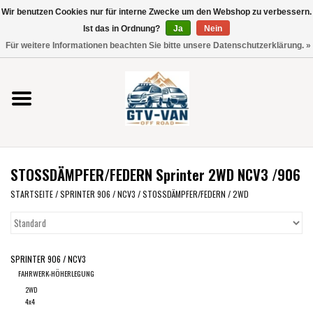
Wir benutzen Cookies nur für interne Zwecke um den Webshop zu verbessern.
Verwende
Ist das in Ordnung?
Ja
Nein
die
0 Artikel - €0,00
Für weitere Informationen beachten Sie bitte unsere Datenschutzerklärung. »
Pfeile
Startseite
nach
oben
und
Vito / V-Klasse 447
unten,
um
Viano /Vito 639
das
STOSSDÄMPFER/FEDERN Sprinter 2WD NCV3 /906
verfügbare
VW T7 2025
Ergebnis
STARTSEITE
/
SPRINTER 906 / NCV3
/
STOSSDÄMPFER/FEDERN
/
2WD
auszuwählen.
VW T6
Drücke
die
SPRINTER 906 / NCV3
Eingabetaste,
VW T5
FAHRWERK-HÖHERLEGUNG
um
2WD
zum
VW CRAFTER / MAN TGE
4x4