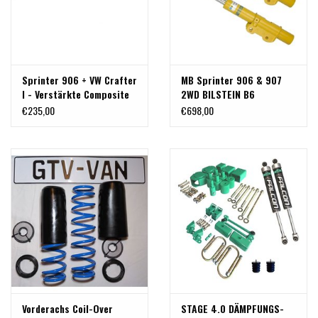
Sprinter 906 + VW Crafter
MB Sprinter 906 & 907
I - Verstärkte Composite
2WD BILSTEIN B6
Vorderachsblattfeder (HD)
Vorderachse Stoßdämpfer
€235,00
€698,00
(2 Stück)
Vorderachs Coil-Over
STAGE 4.0 DÄMPFUNGS-