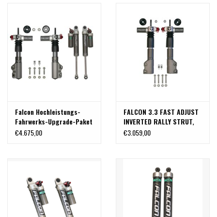
Falcon Hochleistungs-
FALCON 3.3 FAST ADJUST
Fahrwerks-Upgrade-Paket
INVERTED RALLY STRUT,
für Sprinter 906/NCV3
SPRINTER 906 und 907
€4.675,00
€3.059,00
und 907/VS30 2WD
2WD, 2006+
Heckantrieb mit
Einzelbereifung von Van
Compass