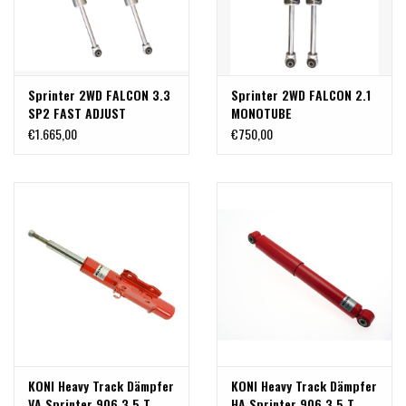
Sprinter 2WD FALCON 3.3
Sprinter 2WD FALCON 2.1
SP2 FAST ADJUST
MONOTUBE
Stoßdämpferkit
Stoßdämpferkit
€1.665,00
€750,00
HINTERACHSE mit
HINTERACHSE - SPRINTER
verstellbarer Dämpfung
T1N/906/907 2WD PAAR
für Mercedes Sprinter
T1N/906/907 2WD
Einzelbereifung hinten
KONI Heavy Track Dämpfer
KONI Heavy Track Dämpfer
VA Sprinter 906 3,5 T
HA Sprinter 906 3,5 T