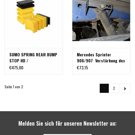
SUMO SPRING REAR BUMP
Mercedes Sprinter
STOP HD /
906/907 Verstärkung des
ANSCHLAGPUFFER FÜR
hinteren oberen
€475,00
€73,15
MERCEDES SPRINTER
Stoßdämpferbefestigungspunk
(1994+) 4-5 t
ZWILLINGSBEREIFT
Seite 1 von 2
1
2
SPRINTER (PAAR)
Melden Sie sich für unseren Newsletter an: