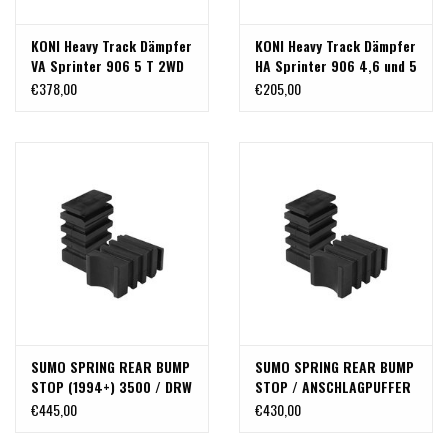
KONI Heavy Track Dämpfer
KONI Heavy Track Dämpfer
VA Sprinter 906 5 T 2WD
HA Sprinter 906 4,6 und 5
T 2WD (1 Stück)
€378,00
€205,00
SUMO SPRING REAR BUMP
SUMO SPRING REAR BUMP
STOP (1994+) 3500 / DRW
STOP / ANSCHLAGPUFFER
SPRINTER (PAAR)
FÜR MERCEDES SPRINTER
€445,00
€430,00
(1994+) 2WD & 4x4 BIS
3,8 T EINZELBEREIFT