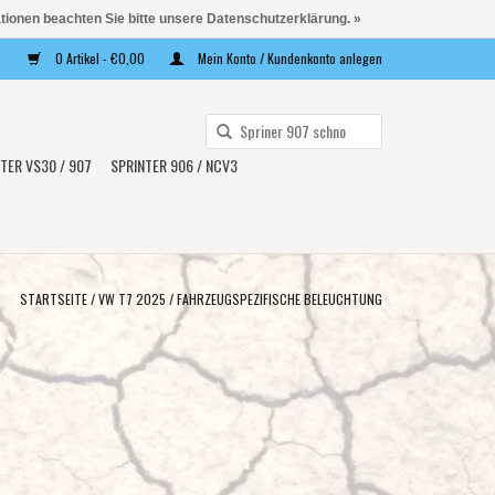
ationen beachten Sie bitte unsere Datenschutzerklärung. »
0 Artikel - €0,00
Mein Konto / Kundenkonto anlegen
Verwende
die
TER VS30 / 907
SPRINTER 906 / NCV3
Pfeile
nach
oben
und
unten,
STARTSEITE
/
VW T7 2025
/
FAHRZEUGSPEZIFISCHE BELEUCHTUNG
um
das
verfügbare
Ergebnis
auszuwählen.
Drücke
die