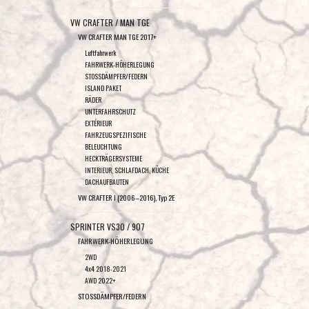
VW CRAFTER / MAN TGE
VW CRAFTER MAN TGE 2017+
Luftfahrwerk
FAHRWERK-HÖHERLEGUNG
STOSSDÄMPFER/FEDERN
ISLAND PAKET
RÄDER
UNTERFAHRSCHUTZ
EXTÉRIEUR
FAHRZEUGSPEZIFISCHE
BELEUCHTUNG
HECKTRÄGERSYSTEME
INTERIEUR, SCHLAFDACH, KÜCHE
DACHAUFBAUTEN
VW CRAFTER I (2006–2016), Typ 2E
SPRINTER VS30 / 907
FAHRWERK-HÖHERLEGUNG
2WD
4x4 2018-2021
AWD 2022+
STOSSDÄMPFER/FEDERN