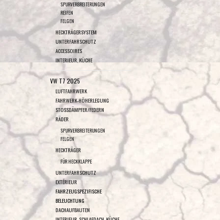
SPURVERBREITERUNGEN
REIFEN
FELGEN
HECKTRÄGERSYSTEM
UNTERFAHRSCHUTZ
ACCESSOIRES
INTERIEUR, KÜCHE
VW T7 2025
LUFTFAHRWERK
FAHRWERK-HÖHERLEGUNG
STOSSDÄMPFER/FEDERN
RÄDER
SPURVERBREITERUNGEN
FELGEN
HECKTRÄGER
FÜR HECKKLAPPE
UNTERFAHRSCHUTZ
EXTÉRIEUR
FAHRZEUGSPEZIFISCHE
BELEUCHTUNG
DACHAUFBAUTEN
INTERIEUR, SCHLAFDACH, KÜCHE