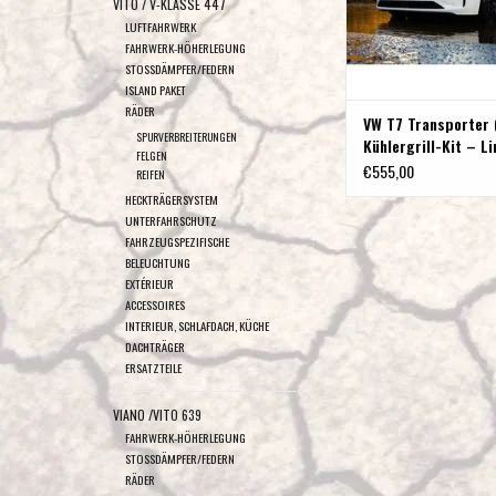
VITO / V-KLASSE 447
LUFTFAHRWERK
FAHRWERK-HÖHERLEGUNG
STOSSDÄMPFER/FEDERN
ISLAND PAKET
RÄDER
VW T7 Transporter
SPURVERBREITERUNGEN
Kühlergrill-Kit – Li
FELGEN
Glide
€555,00
REIFEN
HECKTRÄGERSYSTEM
UNTERFAHRSCHUTZ
FAHRZEUGSPEZIFISCHE
BELEUCHTUNG
EXTÉRIEUR
ACCESSOIRES
INTERIEUR, SCHLAFDACH, KÜCHE
DACHTRÄGER
ERSATZTEILE
VIANO /VITO 639
FAHRWERK-HÖHERLEGUNG
STOSSDÄMPFER/FEDERN
RÄDER