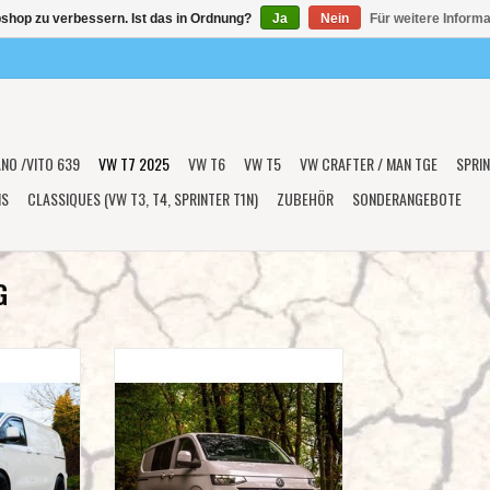
shop zu verbessern. Ist das in Ordnung?
Ja
Nein
Für weitere Inform
ANO /VITO 639
VW T7 2025
VW T6
VW T5
VW CRAFTER / MAN TGE
SPRIN
NS
CLASSIQUES (VW T3, T4, SPRINTER T1N)
ZUBEHÖR
SONDERANGEBOTE
G
 Kühlergrill-
LAZER LAMPS Triple R750 LED-
Glide
Kühlergrill-Einbausatz für den VW T7
Transporter (ab 2025)
NZUFÜGEN
ZUM WARENKORB HINZUFÜGEN