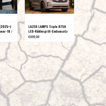
 (2025+)
LAZER LAMPS Triple R750
near-18 /
LED-Kühlergrill-Einbausatz
für den VW T7 Transporter
€699,00
(ab 2025)