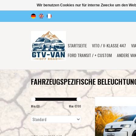
Wir benutzen Cookies nur für interne Zwecke um den Web
STARTSEITE
VITO / V-KLASSE 447
VI
FORD TRANSIT / + CUSTOM
ANDERE VA
FAHRZEUGSPEZIFISCHE BELEUCHTUN
VW T7 Transporter (2025+)
Kit – Linear-18 / 
Min: €
0
Max: €
700
ZUM WARENKORB HI