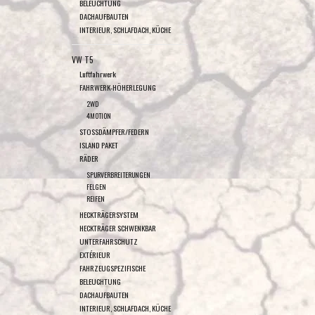
BELEUCHTUNG
DACHAUFBAUTEN
INTERIEUR, SCHLAFDACH, KÜCHE
VW T5
Luftfahrwerk
FAHRWERK-HÖHERLEGUNG
2WD
4MOTION
STOSSDÄMPFER/FEDERN
ISLAND PAKET
RÄDER
SPURVERBREITERUNGEN
FELGEN
REIFEN
HECKTRÄGERSYSTEM
HECKTRÄGER SCHWENKBAR
UNTERFAHRSCHUTZ
EXTÉRIEUR
FAHRZEUGSPEZIFISCHE
BELEUCHTUNG
DACHAUFBAUTEN
INTERIEUR, SCHLAFDACH, KÜCHE