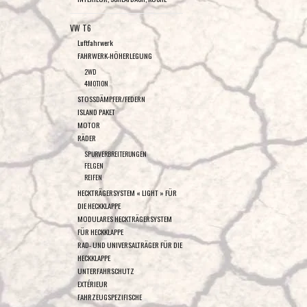
VW T6
Luftfahrwerk
FAHRWERK-HÖHERLEGUNG
2WD
4MOTION
STOSSDÄMPFER/FEDERN
ISLAND PAKET
MOTOR
RÄDER
SPURVERBREITERUNGEN
FELGEN
REIFEN
HECKTRÄGERSYSTEM « LIGHT » FÜR
DIE HECKKLAPPE
MODULARES HECKTRÄGERSYSTEM
FÜR HECKKLAPPE
RAD- UND UNIVERSALTRÄGER FÜR DIE
HECKKLAPPE
UNTERFAHRSCHUTZ
EXTÉRIEUR
FAHRZEUGSPEZIFISCHE