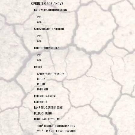
SPRINTER 906 / NCV3
FAHRWERK-HÖHERLEGUNG
2WD
4x4
STOSSDÄMPFER/FEDERN
2WD
4x4
UNTERFAHRSCHUTZ
2WD
4x4
RÄDER
SPURVERBREITERUNGEN
FELGEN
REIFEN
BREMSEN
EXTÉRIEUR-FRONT
EXTERIEUR
FAHRZEUGSPEZIFISCHE
BELEUCHTUNG
HECKTRÄGERSYSTEME
180° TÜREN-HECKTRÄGERSYSTEME
270° TÜREN-HECKTRÄGERSYSTEME