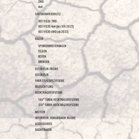
2WD
4x4
UNTERFAHRSCHUTZ
907/VS30 2WD
907/VS30 4x4 (bis 08/2022)
907/VS30 AWD (ab 2022)
RÄDER
SPURVERBREITERUNGEN
FELGEN
REIFEN
BREMSEN
EXTÉRIEUR-FRONT
EXTÉRIEUR
FAHRZEUGSPEZIFISCHE
BELEUCHTUNG
HECKTRÄGERSYSTEME
180° TÜREN-HECKTRÄGERSYSTEME
270° TÜREN-HECKTRÄGERSYSTEME
MOTOR
INTERIEUR, SCHLAFDACH, KÜCHE
ACCESSOIRES
DACHTRÄGER