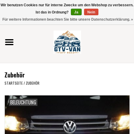
Wir benutzen Cookies nur für interne Zwecke um den Webshop zu verbessern.
Verwende
Ist das in Ordnung?
Ja
Nein
die
0 Artikel - €0,00
Für weitere Informationen beachten Sie bitte unsere Datenschutzerklärung. »
Pfeile
Startseite
nach
oben
und
Vito / V-Klasse 447
unten,
um
Viano /Vito 639
das
Zubehör
verfügbare
VW T7 2025
Ergebnis
STARTSEITE
/
ZUBEHÖR
auszuwählen.
VW T6
Drücke
BELEUCHTUNG
die
Eingabetaste,
VW T5
um
zum
VW CRAFTER / MAN TGE