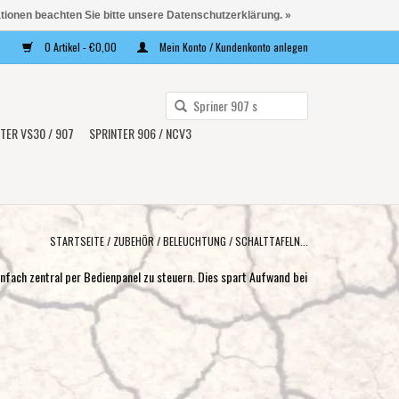
ationen beachten Sie bitte unsere Datenschutzerklärung. »
0 Artikel - €0,00
Mein Konto / Kundenkonto anlegen
Verwende
die
TER VS30 / 907
SPRINTER 906 / NCV3
Pfeile
nach
oben
und
unten,
STARTSEITE
/
ZUBEHÖR
/
BELEUCHTUNG
/
SCHALTTAFELN...
um
infach zentral per Bedienpanel zu steuern. Dies spart Aufwand bei
das
verfügbare
Ergebnis
auszuwählen.
Drücke
die