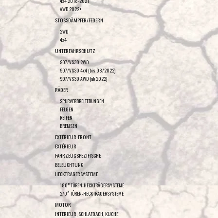
4x4 2018-2021
AWD 2022+
STOSSDÄMPFER/FEDERN
2WD
4x4
UNTERFAHRSCHUTZ
907/VS30 2WD
907/VS30 4x4 (bis 08/2022)
907/VS30 AWD (ab 2022)
RÄDER
SPURVERBREITERUNGEN
FELGEN
REIFEN
BREMSEN
EXTÉRIEUR-FRONT
EXTÉRIEUR
FAHRZEUGSPEZIFISCHE
BELEUCHTUNG
HECKTRÄGERSYSTEME
180° TÜREN-HECKTRÄGERSYSTEME
270° TÜREN-HECKTRÄGERSYSTEME
MOTOR
INTERIEUR, SCHLAFDACH, KÜCHE