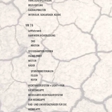
FAHRZEUGSPEZIFISCHE
BELEUCHTUNG
DACHAUFBAUTEN
INTERIEUR, SCHLAFDACH, KÜCHE
VW T6
Luftfahrwerk
FAHRWERK-HÖHERLEGUNG
2WD
4MOTION
STOSSDÄMPFER/FEDERN
ISLAND PAKET
MOTOR
RÄDER
SPURVERBREITERUNGEN
FELGEN
REIFEN
HECKTRÄGERSYSTEM « LIGHT » FÜR
DIE HECKKLAPPE
MODULARES HECKTRÄGERSYSTEM
FÜR HECKKLAPPE
RAD- UND UNIVERSALTRÄGER FÜR DIE
HECKKLAPPE