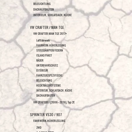
BELEUCHTUNG
DACHAUFBAUTEN
INTERIEUR, SCHLAFDACH, KÜCHE
VW CRAFTER / MAN TGE
VW CRAFTER MAN TGE 2017+
Luftfahrwerk
FAHRWERK-HÖHERLEGUNG
STOSSDÄMPFER/FEDERN
ISLAND PAKET
RÄDER
UNTERFAHRSCHUTZ
EXTÉRIEUR
FAHRZEUGSPEZIFISCHE
BELEUCHTUNG
HECKTRÄGERSYSTEME
INTERIEUR, SCHLAFDACH, KÜCHE
DACHAUFBAUTEN
VW CRAFTER I (2006–2016), Typ 2E
SPRINTER VS30 / 907
FAHRWERK-HÖHERLEGUNG
2WD