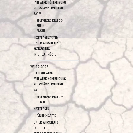
FAHRWERK-HÖHERLEGUNG
STOSSDÄMPFER/FEDERN
RÄDER
SPURVERBREITERUNGEN
REIFEN
FELGEN
HECKTRÄGERSYSTEM
UNTERFAHRSCHUTZ
ACCESSOIRES
INTERIEUR, KÜCHE
VW T7 2025
LUFTFAHRWERK
FAHRWERK-HÖHERLEGUNG
STOSSDÄMPFER/FEDERN
RÄDER
SPURVERBREITERUNGEN
FELGEN
HECKTRÄGER
FÜR HECKKLAPPE
UNTERFAHRSCHUTZ
EXTÉRIEUR