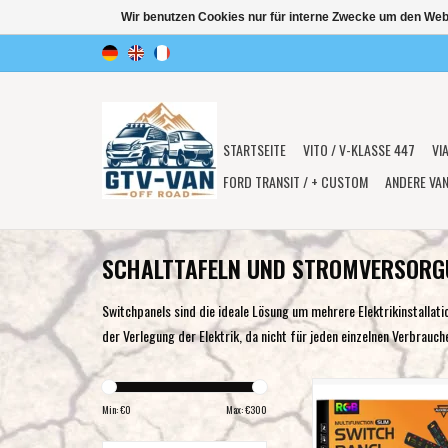
Wir benutzen Cookies nur für interne Zwecke um den Web
STARTSEITE
VITO / V-KLASSE 447
VI
FORD TRANSIT / + CUSTOM
ANDERE VA
SCHALTTAFELN UND STROMVERSOR
Switchpanels sind die ideale Lösung um mehrere Elektrikinstallat
der Verlegung der Elektrik, da nicht für jeden einzelnen Verbrauc
Auxbeam AS-600 RGB Sli
Schalttafel mit APP St
Min: €
0
Max: €
300
Fernbedienung, unte
Wechsel-/Momentan-/I