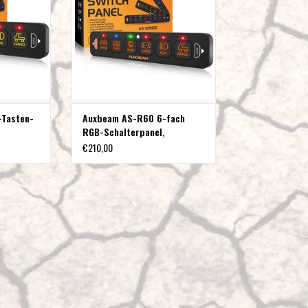
dose)
ZUM WARENKORB HINZUFÜGEN
NZUFÜGEN
-Tasten-
Auxbeam AS-R60 6-fach
P
RGB-Schalterpanel,
Kipp-/Moment-/Impulsmodus
€210,00
erstützt
unterstützt
n-/Impulsmodus
se)