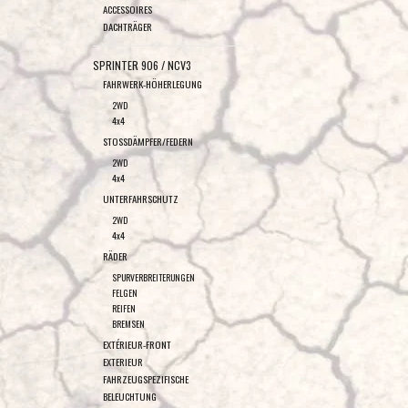
ACCESSOIRES
DACHTRÄGER
SPRINTER 906 / NCV3
FAHRWERK-HÖHERLEGUNG
2WD
4x4
STOSSDÄMPFER/FEDERN
2WD
4x4
UNTERFAHRSCHUTZ
2WD
4x4
RÄDER
SPURVERBREITERUNGEN
FELGEN
REIFEN
BREMSEN
EXTÉRIEUR-FRONT
EXTERIEUR
FAHRZEUGSPEZIFISCHE
BELEUCHTUNG