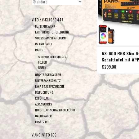
(einseitige Steck
ZUM WARENKORB HI
VITO / V-KLASSE 447
LUFTFAHRWERK
FAHRWERK-HÖHERLEGUNG
STOSSDÄMPFER/FEDERN
ISLAND PAKET
RÄDER
AS-600 RGB Slim 6
SPURVERBREITERUNGEN
Schalttafel mit AP
FELGEN
Steuerung und
€299,00
REIFEN
Fernbedienung, unt
HECKTRÄGERSYSTEM
Wechsel-/Momenta
UNTERFAHRSCHUTZ
(einseitige Steckdo
FAHRZEUGSPEZIFISCHE
BELEUCHTUNG
EXTÉRIEUR
ACCESSOIRES
INTERIEUR, SCHLAFDACH, KÜCHE
DACHTRÄGER
ERSATZTEILE
VIANO /VITO 639