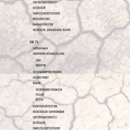
UNTERFAHRSCHUTZ
EXTÉRIEUR
FAHRZEUGSPEZIFISCHE
BELEUCHTUNG
DACHAUFBAUTEN
INTERIEUR, SCHLAFDACH, KÜCHE
VW T5
Luftfahrwerk
FAHRWERK-HÖHERLEGUNG
2WD
4MOTION
STOSSDÄMPFER/FEDERN
ISLAND PAKET
RÄDER
SPURVERBREITERUNGEN
FELGEN
REIFEN
HECKTRÄGERSYSTEM
HECKTRÄGER SCHWENKBAR
UNTERFAHRSCHUTZ
EXTÉRIEUR
FAHRZEUGSPEZIFISCHE