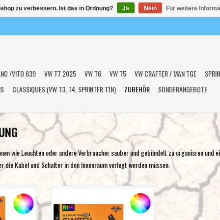
shop zu verbessern. Ist das in Ordnung?
Ja
Nein
Für weitere Inform
ANO /VITO 639
VW T7 2025
VW T6
VW T5
VW CRAFTER / MAN TGE
SPRIN
NS
CLASSIQUES (VW T3, T4, SPRINTER T1N)
ZUBEHÖR
SONDERANGEBOTE
GUNG
ionen wie Leuchten oder andere Verbraucher sauber und gebündelt zu organisren und e
her die Kabel und Schalter in den Innenraum verlegt werden müssen.
m 6-Tasten-
Auxbeam AS-R60 6-fach RGB-
euerung und
Schalterpanel,
rstützt
Kipp-/Moment-/Impulsmodus
mpulsmodus
unterstützt