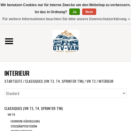
Wir benutzen Cookies nur für interne Zwecke um den Webshop zu verbessern.
Verwende
Ist das in Ordnung?
Ja
Nein
die
0 Artikel - €0,00
Für weitere Informationen beachten Sie bitte unsere Datenschutzerklärung. »
Pfeile
Startseite
nach
oben
und
Vito / V-Klasse 447
unten,
um
Viano /Vito 639
das
INTERIEUR
verfügbare
VW T7 2025
Ergebnis
STARTSEITE
/
CLASSIQUES (VW T3, T4, SPRINTER T1N)
/
VW T3
/
INTERIEUR
auszuwählen.
VW T6
Drücke
die
CLASSIQUES (VW T3, T4, SPRINTER T1N)
Eingabetaste,
VW T5
VW T4
um
FAHRWERK-HÖHERLEGUNG
zum
VW CRAFTER / MAN TGE
STOSSDÄMPFER/FEDERN