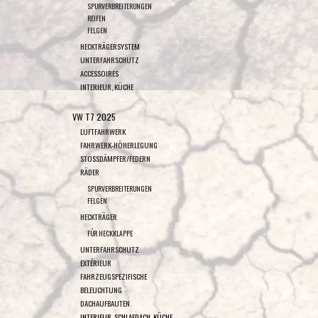
SPURVERBREITERUNGEN
REIFEN
FELGEN
HECKTRÄGERSYSTEM
UNTERFAHRSCHUTZ
ACCESSOIRES
INTERIEUR, KÜCHE
VW T7 2025
LUFTFAHRWERK
FAHRWERK-HÖHERLEGUNG
STOSSDÄMPFER/FEDERN
RÄDER
SPURVERBREITERUNGEN
FELGEN
HECKTRÄGER
FÜR HECKKLAPPE
UNTERFAHRSCHUTZ
EXTÉRIEUR
FAHRZEUGSPEZIFISCHE
BELEUCHTUNG
DACHAUFBAUTEN
INTERIEUR, SCHLAFDACH, KÜCHE