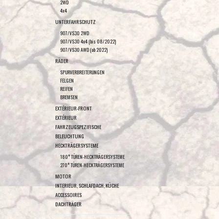
2WD
4x4
UNTERFAHRSCHUTZ
907/VS30 2WD
907/VS30 4x4 (bis 08/2022)
907/VS30 AWD (ab 2022)
RÄDER
SPURVERBREITERUNGEN
FELGEN
REIFEN
BREMSEN
EXTÉRIEUR-FRONT
EXTÉRIEUR
FAHRZEUGSPEZIFISCHE
BELEUCHTUNG
HECKTRÄGERSYSTEME
180° TÜREN-HECKTRÄGERSYSTEME
270° TÜREN-HECKTRÄGERSYSTEME
MOTOR
INTERIEUR, SCHLAFDACH, KÜCHE
ACCESSOIRES
DACHTRÄGER