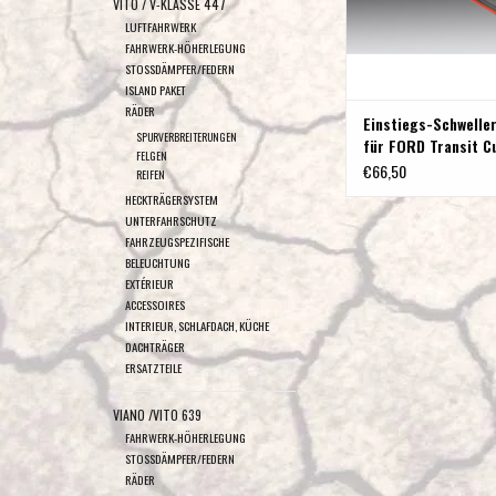
VITO / V-KLASSE 447
LUFTFAHRWERK
FAHRWERK-HÖHERLEGUNG
STOSSDÄMPFER/FEDERN
ISLAND PAKET
RÄDER
Einstiegs-Schwelle
SPURVERBREITERUNGEN
für FORD Transit C
FELGEN
Tourneo Custom V71
€66,50
REIFEN
(links und rechts),
HECKTRÄGERSYSTEM
UNTERFAHRSCHUTZ
FAHRZEUGSPEZIFISCHE
BELEUCHTUNG
EXTÉRIEUR
ACCESSOIRES
INTERIEUR, SCHLAFDACH, KÜCHE
DACHTRÄGER
ERSATZTEILE
VIANO /VITO 639
FAHRWERK-HÖHERLEGUNG
STOSSDÄMPFER/FEDERN
RÄDER