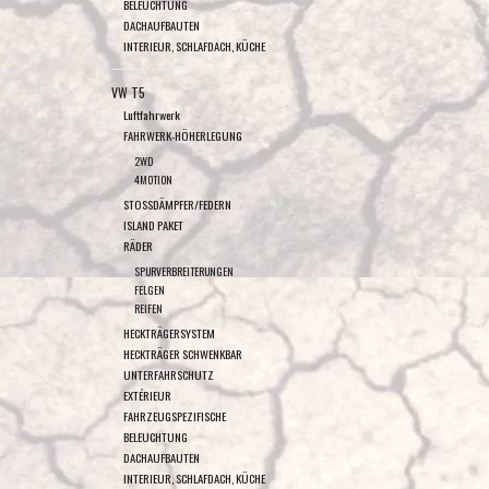
BELEUCHTUNG
DACHAUFBAUTEN
INTERIEUR, SCHLAFDACH, KÜCHE
VW T5
Luftfahrwerk
FAHRWERK-HÖHERLEGUNG
2WD
4MOTION
STOSSDÄMPFER/FEDERN
ISLAND PAKET
RÄDER
SPURVERBREITERUNGEN
FELGEN
REIFEN
HECKTRÄGERSYSTEM
HECKTRÄGER SCHWENKBAR
UNTERFAHRSCHUTZ
EXTÉRIEUR
FAHRZEUGSPEZIFISCHE
BELEUCHTUNG
DACHAUFBAUTEN
INTERIEUR, SCHLAFDACH, KÜCHE