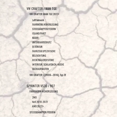
VW CRAFTER / MAN TGE
VW CRAFTER MAN TGE 2017+
Luftfahrwerk
FAHRWERK-HÖHERLEGUNG
STOSSDÄMPFER/FEDERN
ISLAND PAKET
RÄDER
UNTERFAHRSCHUTZ
EXTÉRIEUR
FAHRZEUGSPEZIFISCHE
BELEUCHTUNG
HECKTRÄGERSYSTEME
INTERIEUR, SCHLAFDACH, KÜCHE
DACHAUFBAUTEN
VW CRAFTER I (2006–2016), Typ 2E
SPRINTER VS30 / 907
FAHRWERK-HÖHERLEGUNG
2WD
4x4 2018-2021
AWD 2022+
STOSSDÄMPFER/FEDERN