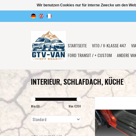
Wir benutzen Cookies nur für interne Zwecke um den Web
STARTSEITE
VITO / V-KLASSE 447
VI
FORD TRANSIT / + CUSTOM
ANDERE VA
INTERIEUR, SCHLAFDACH, KÜCHE
Einstiegs-Schwellerschu
Transit Custom / Tourne
Min: €
0
Max: €
200
, Paar (links und recht
ZUM WARENKORB HI