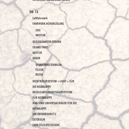
VW T6
Luftfahrwerk
FAHRWERK-HÖHERLEGUNG
2WD
4MOTION
STOSSDÄMPFER/FEDERN
ISLAND PAKET
MOTOR
RÄDER
SPURVERBREITERUNGEN
FELGEN
REIFEN
HECKTRÄGERSYSTEM « LIGHT » FÜR
DIE HECKKLAPPE
MODULARES HECKTRÄGERSYSTEM
FÜR HECKKLAPPE
RAD- UND UNIVERSALTRÄGER FÜR DIE
HECKKLAPPE
UNTERFAHRSCHUTZ
EXTÉRIEUR
FAHRZEUGSPEZIFISCHE