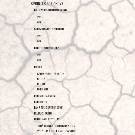
SPRINTER 906 / NCV3
FAHRWERK-HÖHERLEGUNG
2WD
4x4
STOSSDÄMPFER/FEDERN
2WD
4x4
UNTERFAHRSCHUTZ
2WD
4x4
RÄDER
SPURVERBREITERUNGEN
FELGEN
REIFEN
BREMSEN
EXTÉRIEUR-FRONT
EXTERIEUR
FAHRZEUGSPEZIFISCHE
BELEUCHTUNG
HECKTRÄGERSYSTEME
180° TÜREN-HECKTRÄGERSYSTEME
270° TÜREN-HECKTRÄGERSYSTEME