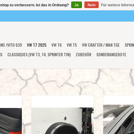
shop zu verbessern. Ist das in Ordnung?
Ja
Nein
Für weitere Inform
ANO /VITO 639
VW T7 2025
VW T6
VW T5
VW CRAFTER / MAN TGE
SPRIN
NS
CLASSIQUES (VW T3, T4, SPRINTER T1N)
ZUBEHÖR
SONDERANGEBOTE
tz für FORD
Innenradkastenabdeckungen (Paar) –
Lüftungsgitter für 
o Custom V710
für Transit Custom / Tourneo Custom
Ford Tourneo Cus
s), schwarz
(ab 2024) & VW T7 /Typ
10/2023 & VW Tran
V710(NRN/NXN)
NZUFÜGEN
ZUM WARENKO
ZUM WARENKORB HINZUFÜGEN