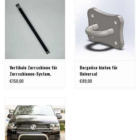
Vertikale Zurrschiene für
Bergeöse hinten für
Zurrschienen-System,
Universal
seitlich, für T5-T6.1
Anhängerkupplung mit
€150,00
€89,00
California
Lochbild 83x56