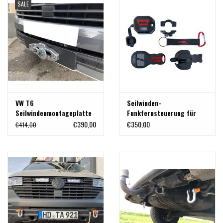
SALE
VW T6
Seilwinden-
Seilwindenmontageplatte
Funkfernsteuerung für
integriert in die originale
SEIKEL Winde
€390,00
€350,00
€414,00
Stoßstange