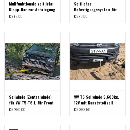
Mulifunktionale seitliche
Seitliches
Klapp-Bar zur Anbringung
Befestigungssystem für
auf Airline-Zurrschienen
den VW T5-T6.1 seitlich
€975,00
€320,00
geeignet für die Aufnahme
hinten links, bestehend
von Sandboards,
aus Zurrschienen, zur
Werkzeug, Taschen...
Aufnahmen von
Sandboards, Taschen,
Werkzeug, u.v.m.
Seilwinde (Zentralwinde)
VW T6 Seilwinde 3.600kg,
für VW T5-T6.1, für Front
12V mit Kunststoffseil
u. Heckeinsatz, inkl. WARN
€6.250,00
€3.363,50
ZEON 8 (3500 kg) von
Terranger