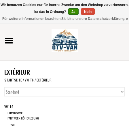
Wir benutzen Cookies nur für interne Zwecke um den Webshop zu verbessern.
Verwende
Ist das in Ordnung?
Ja
Nein
die
0 Artikel - €0,00
Für weitere Informationen beachten Sie bitte unsere Datenschutzerklärung. »
Pfeile
Startseite
nach
oben
und
Vito / V-Klasse 447
unten,
um
Viano /Vito 639
das
EXTÉRIEUR
verfügbare
VW T7 2025
Ergebnis
STARTSEITE
/
VW T6
/
EXTÉRIEUR
auszuwählen.
VW T6
Drücke
die
VW T6
Eingabetaste,
VW T5
Luftfahrwerk
um
FAHRWERK-HÖHERLEGUNG
zum
VW CRAFTER / MAN TGE
2WD