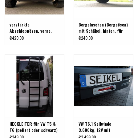
verstärkte
Bergelaschen (Bergeösen)
Abschleppösen, vorne,
mit Schäkel, hinten, für
passend für VW T5 und T6
Volkswagen Transporter
€420,00
€240,00
T5 / T6 / T6.1
HECKLEITER für VW T5 &
VW T6.1 Seilwinde
T6 (poliert oder schwarz)
3.600kg, 12V mit
für Doppeltüren und H1
Kunststoffseil
€349,00
€3.499,00