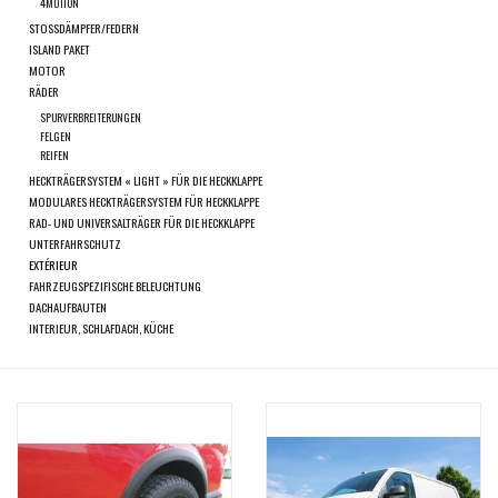
ausgewählten
4MOTION
STOSSDÄMPFER/FEDERN
Suchergebnis
SPRINTER VS30 / 907
ISLAND PAKET
zu
MOTOR
gelangen.
RÄDER
Sprinter 906 / NCV3
Benutzer
SPURVERBREITERUNGEN
FELGEN
von
REIFEN
FORD TRANSIT / + CUSTOM
Touchgeräten
HECKTRÄGERSYSTEM « LIGHT » FÜR DIE HECKKLAPPE
können
MODULARES HECKTRÄGERSYSTEM FÜR HECKKLAPPE
RAD- UND UNIVERSALTRÄGER FÜR DIE HECKKLAPPE
Touch-
ANDERE VANS
UNTERFAHRSCHUTZ
und
EXTÉRIEUR
Streichgesten
FAHRZEUGSPEZIFISCHE BELEUCHTUNG
Classiques (VW T3, T4, Sprinter
DACHAUFBAUTEN
verwenden.
T1N)
INTERIEUR, SCHLAFDACH, KÜCHE
Zubehör
SONDERANGEBOTE