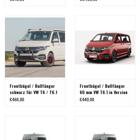
Dach
Frontbügel / Bullfänger
Frontbügel / Bullfänger
schwarz für VW T6 / T6.1
60 mm VW T6.1 in Version
poliert oder schwarz
€466,00
€440,00