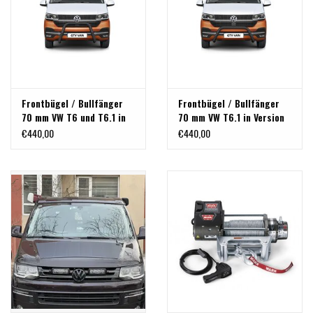
Frontbügel / Bullfänger
Frontbügel / Bullfänger
70 mm VW T6 und T6.1 in
70 mm VW T6.1 in Version
Version poliert oder
poliert oder schwarz
€440,00
€440,00
schwarz