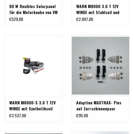
80 W flexibles Solarpanel
WARN M8000 3.6 T 12V
für die Motorhaube von VW
WINDE mit Stahlseil und
T5 T6
Fernbedienung
€529,00
€2.097,00
WARN M8000-S 3.6 T 12V
Adaption MAXTRAX- Pins
WINDE mit Synthetikseil
auf Zurrschienenpaar
und Fernbedienung
€2.537,00
€95,00